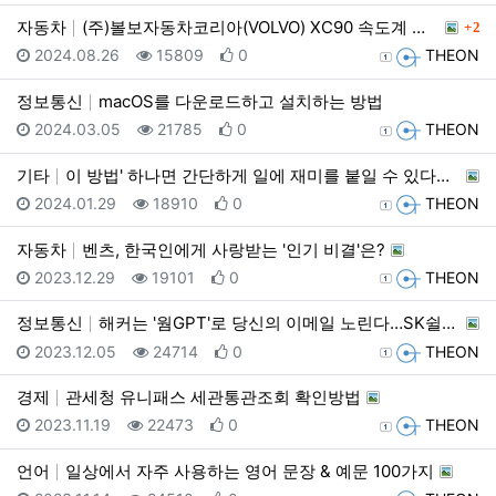
댓글
자동차
(주)볼보자동차코리아(VOLVO) XC90 속도계 오…
2
등록일
조회
추천
등록자
2024.08.26
15809
0
THEON
정보통신
macOS를 다운로드하고 설치하는 방법
등록일
조회
추천
등록자
2024.03.05
21785
0
THEON
기타
이 방법' 하나면 간단하게 일에 재미를 붙일 수 있다고…
등록일
조회
추천
등록자
2024.01.29
18910
0
THEON
자동차
벤츠, 한국인에게 사랑받는 '인기 비결'은?
등록일
조회
추천
등록자
2023.12.29
19101
0
THEON
정보통신
해커는 '웜GPT'로 당신의 이메일 노린다…SK쉴더스가…
등록일
조회
추천
등록자
2023.12.05
24714
0
THEON
경제
관세청 유니패스 세관통관조회 확인방법
등록일
조회
추천
등록자
2023.11.19
22473
0
THEON
언어
일상에서 자주 사용하는 영어 문장 & 예문 100가지