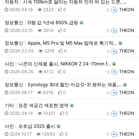
자동차
시속 100km로 달리는 자동차 안의 떠 있는 드론, …
등록일
조회
추천
등록자
2026.04.19
2323
0
THEON
정보통신
D램 값 1년새 850% 급등
등록일
조회
추천
등록자
2026.03.15
3010
0
THEON
정보통신
Apple, M5 Pro 및 M5 Max 탑재로 획기적…
등록일
조회
추천
등록자
2026.03.05
3218
0
THEON
사진
니콘의 신제품 출시, NIKKOR Z 24-70mm f…
등록일
조회
추천
등록자
2025.08.25
6112
0
THEON
정보통신
Synology 최대 할인 마감 D-3! 원하는 제품,…
등록일
조회
추천
등록자
2025.06.17
9316
0
THEON
기타
표준 색공간 색표현 영역
등록일
조회
추천
등록자
2025.04.14
10321
0
THEON
사진
포토샵 2025 출시
등록일
조회
추천
등록자
2024.10.17
13593
0
THEON