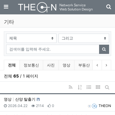
기
메뉴
기타
검색대상
검색어
검색
기타 분류 목록
이전 분류
다음
전체
정보통신
사진
영상
부동산
자동차
전체
65
/ 1 페이지
RSS
게시물 정렬
웹진 스타일
갤러리 
게시
영상
산양 탈출기
등록일
조회
추천
등록자
2026.04.22
2114
0
THEON