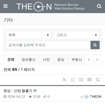
기
메뉴
기타
검색대상
검색어
검색
기타 분류 목록
이전 분류
다음
전체
정보통신
사진
영상
부동산
자동차
전체
65
/ 1 페이지
RSS
게시물 정렬
웹진 스타일
갤러리 
게시
영상
산양 탈출기
등록일
조회
추천
등록자
2026.04.22
2126
0
THEON