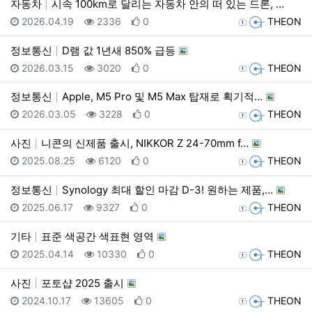
자동차
시속 100km로 달리는 자동차 안의 떠 있는 드론, …
등록일
조회
추천
등록자
2026.04.19
2336
0
THEON
정보통신
D램 값 1년새 850% 급등
등록일
조회
추천
등록자
2026.03.15
3020
0
THEON
정보통신
Apple, M5 Pro 및 M5 Max 탑재로 획기적…
등록일
조회
추천
등록자
2026.03.05
3228
0
THEON
사진
니콘의 신제품 출시, NIKKOR Z 24-70mm f…
등록일
조회
추천
등록자
2025.08.25
6120
0
THEON
정보통신
Synology 최대 할인 마감 D-3! 원하는 제품,…
등록일
조회
추천
등록자
2025.06.17
9327
0
THEON
기타
표준 색공간 색표현 영역
등록일
조회
추천
등록자
2025.04.14
10330
0
THEON
사진
포토샵 2025 출시
등록일
조회
추천
등록자
2024.10.17
13605
0
THEON