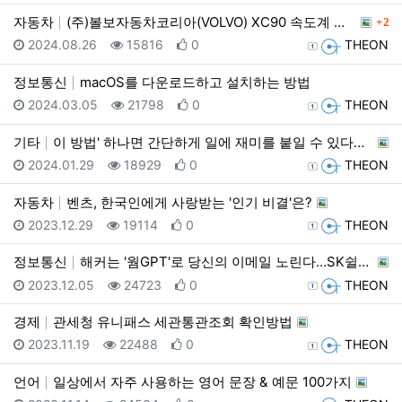
댓글
자동차
(주)볼보자동차코리아(VOLVO) XC90 속도계 오…
2
등록일
조회
추천
등록자
2024.08.26
15816
0
THEON
정보통신
macOS를 다운로드하고 설치하는 방법
등록일
조회
추천
등록자
2024.03.05
21798
0
THEON
기타
이 방법' 하나면 간단하게 일에 재미를 붙일 수 있다고…
등록일
조회
추천
등록자
2024.01.29
18929
0
THEON
자동차
벤츠, 한국인에게 사랑받는 '인기 비결'은?
등록일
조회
추천
등록자
2023.12.29
19114
0
THEON
정보통신
해커는 '웜GPT'로 당신의 이메일 노린다…SK쉴더스가…
등록일
조회
추천
등록자
2023.12.05
24723
0
THEON
경제
관세청 유니패스 세관통관조회 확인방법
등록일
조회
추천
등록자
2023.11.19
22488
0
THEON
언어
일상에서 자주 사용하는 영어 문장 & 예문 100가지