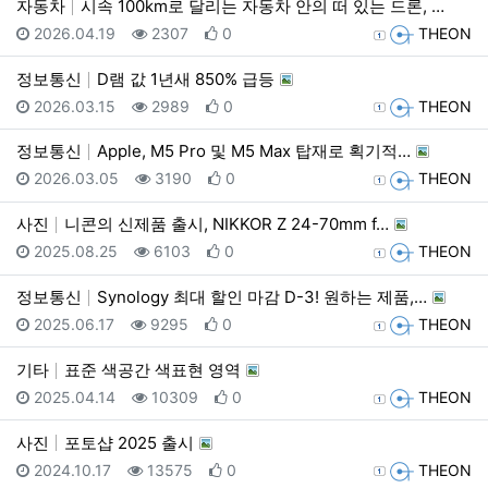
자동차
시속 100km로 달리는 자동차 안의 떠 있는 드론, …
등록일
조회
추천
등록자
2026.04.19
2307
0
THEON
정보통신
D램 값 1년새 850% 급등
등록일
조회
추천
등록자
2026.03.15
2989
0
THEON
정보통신
Apple, M5 Pro 및 M5 Max 탑재로 획기적…
등록일
조회
추천
등록자
2026.03.05
3190
0
THEON
사진
니콘의 신제품 출시, NIKKOR Z 24-70mm f…
등록일
조회
추천
등록자
2025.08.25
6103
0
THEON
정보통신
Synology 최대 할인 마감 D-3! 원하는 제품,…
등록일
조회
추천
등록자
2025.06.17
9295
0
THEON
기타
표준 색공간 색표현 영역
등록일
조회
추천
등록자
2025.04.14
10309
0
THEON
사진
포토샵 2025 출시
등록일
조회
추천
등록자
2024.10.17
13575
0
THEON