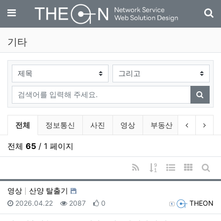
기
메뉴
기타
검색대상
검색어
검색
기타 분류 목록
이전 분류
다음
전체
정보통신
사진
영상
부동산
자동차
전체
65
/ 1 페이지
RSS
게시물 정렬
웹진 스타일
갤러리 
게시
영상
산양 탈출기
등록일
조회
추천
등록자
2026.04.22
2087
0
THEON