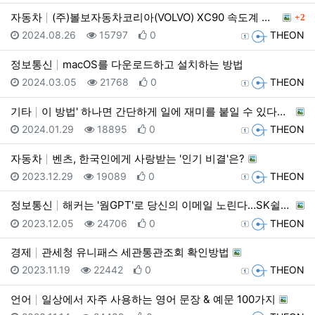
댓글
자동차
(주)볼보자동차코리아(VOLVO) XC90 속도계 오…
2
등록일
조회
추천
등록자
2024.08.26
15797
0
THEON
정보통신
macOS를 다운로드하고 설치하는 방법
등록일
조회
추천
등록자
2024.03.05
21768
0
THEON
기타
이 방법' 하나면 간단하게 일에 재미를 붙일 수 있다고…
등록일
조회
추천
등록자
2024.01.29
18895
0
THEON
자동차
벤츠, 한국인에게 사랑받는 '인기 비결'은?
등록일
조회
추천
등록자
2023.12.29
19089
0
THEON
정보통신
해커는 '웜GPT'로 당신의 이메일 노린다…SK쉴더스가…
등록일
조회
추천
등록자
2023.12.05
24706
0
THEON
경제
관세청 유니패스 세관통관조회 확인방법
등록일
조회
추천
등록자
2023.11.19
22442
0
THEON
언어
일상에서 자주 사용하는 영어 문장 & 예문 100가지