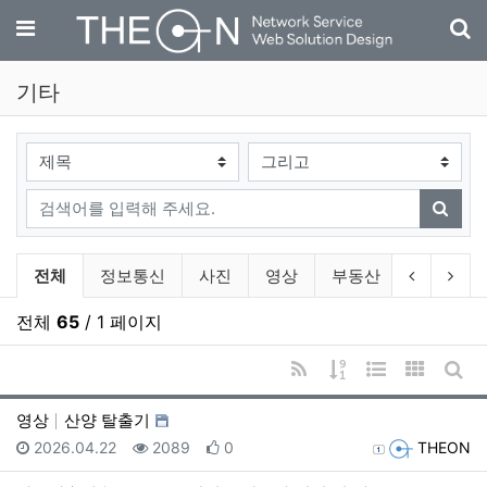
기
메뉴
기타
검색대상
검색어
검색
기타 분류 목록
이전 분류
다음
전체
정보통신
사진
영상
부동산
자동차
전체
65
/ 1 페이지
RSS
게시물 정렬
웹진 스타일
갤러리 
게시
영상
산양 탈출기
등록일
조회
추천
등록자
2026.04.22
2089
0
THEON