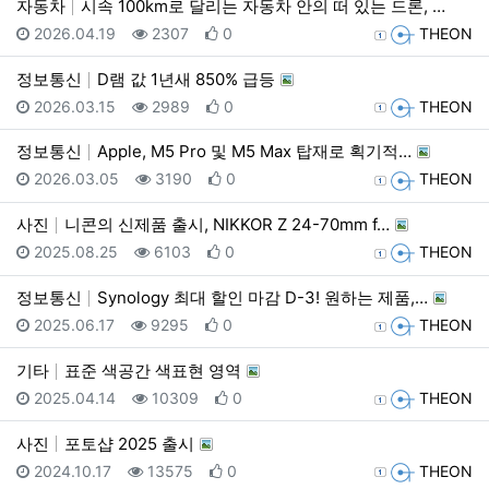
자동차
시속 100km로 달리는 자동차 안의 떠 있는 드론, …
등록일
조회
추천
등록자
2026.04.19
2307
0
THEON
정보통신
D램 값 1년새 850% 급등
등록일
조회
추천
등록자
2026.03.15
2989
0
THEON
정보통신
Apple, M5 Pro 및 M5 Max 탑재로 획기적…
등록일
조회
추천
등록자
2026.03.05
3190
0
THEON
사진
니콘의 신제품 출시, NIKKOR Z 24-70mm f…
등록일
조회
추천
등록자
2025.08.25
6103
0
THEON
정보통신
Synology 최대 할인 마감 D-3! 원하는 제품,…
등록일
조회
추천
등록자
2025.06.17
9295
0
THEON
기타
표준 색공간 색표현 영역
등록일
조회
추천
등록자
2025.04.14
10309
0
THEON
사진
포토샵 2025 출시
등록일
조회
추천
등록자
2024.10.17
13575
0
THEON