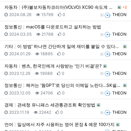
댓글
자동차
(주)볼보자동차코리아(VOLVO) XC90 속도계 오…
2
등록일
조회
추천
등록자
2024.08.26
15799
0
THEON
정보통신
macOS를 다운로드하고 설치하는 방법
등록일
조회
추천
등록자
2024.03.05
21768
0
THEON
기타
이 방법' 하나면 간단하게 일에 재미를 붙일 수 있다고…
등록일
조회
추천
등록자
2024.01.29
18895
0
THEON
자동차
벤츠, 한국인에게 사랑받는 '인기 비결'은?
등록일
조회
추천
등록자
2023.12.29
19089
0
THEON
정보통신
해커는 '웜GPT'로 당신의 이메일 노린다…SK쉴더스가…
등록일
조회
추천
등록자
2023.12.05
24706
0
THEON
경제
관세청 유니패스 세관통관조회 확인방법
등록일
조회
추천
등록자
2023.11.19
22442
0
THEON
언어
일상에서 자주 사용하는 영어 문장 & 예문 100가지