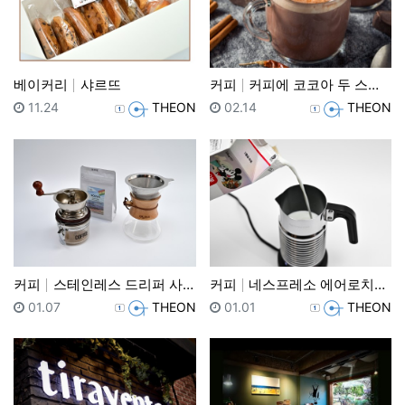
베이커리
샤르뜨
커피
커피에 코코아 두 스푼 탔더니...심장 튼튼해진다고?
등록일
등록자
등록일
등록자
11.24
THEON
02.14
THEON
커피
스테인레스 드리퍼 사용기 후기, 핸드드립 노하우
커피
네스프레소 에어로치노4 구입후기
등록일
등록자
등록일
등록자
01.07
THEON
01.01
THEON