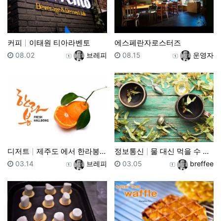
커피
이태원 티아라벤토
에스페란자로스터즈
등록일
등록자
등록일
등록자
08.02
브레피
08.15
운영자
디저트
제주도 에서 한라봉을 구입 했습니다.
정보통신
물 대신 먹을 수 있는 차와 그렇지 않은 차
등록일
등록자
등록일
등록자
03.14
브레피
03.05
breffee