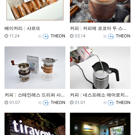
베이커리
샤르뜨
커피
커피에 코코아 두 스푼 탔더니...심장 튼튼해진다고?
등록일
등록자
등록일
등록자
11.24
THEON
02.14
THEON
커피
스테인레스 드리퍼 사용기 후기, 핸드드립 노하우
커피
네스프레소 에어로치노4 구입후기
등록일
등록자
등록일
등록자
01.07
THEON
01.01
THEON