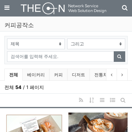
기
메뉴
커피공작소
검색대상
검색어
검색
커피공작소 분류 목록
이전 분류
다음
전체
베이커리
커피
디저트
전통차
음료수
전체
54
/ 1 페이지
RSS
게시물 정렬
리스트 스타일
웹진 스타
게시