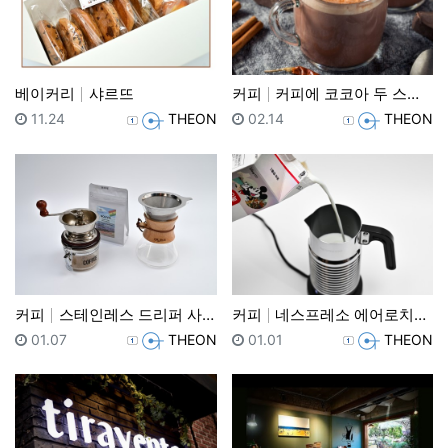
베이커리
샤르뜨
커피
커피에 코코아 두 스푼 탔더니...심장 튼튼해진다고?
등록일
등록자
등록일
등록자
11.24
THEON
02.14
THEON
커피
스테인레스 드리퍼 사용기 후기, 핸드드립 노하우
커피
네스프레소 에어로치노4 구입후기
등록일
등록자
등록일
등록자
01.07
THEON
01.01
THEON