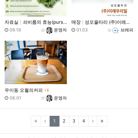
자료실
쇠비름의 효능(purslane plant)
매장
성모울타리 (주)이레우리밀
등록일
등록자
등록일
등록자
09.19
운영자
01.03
브레피
댓글
우이동 오월의커피
1
등록일
등록자
08.01
운영자
(current)
(last)
1
2
3
4