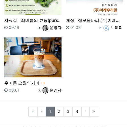
자료실
쇠비름의 효능(purslane plant)
매장
성모울타리 (주)이레우리밀
등록일
등록자
등록일
등록자
09.19
운영자
01.03
브레피
댓글
우이동 오월의커피
1
등록일
등록자
08.01
운영자
(current)
(last)
1
2
3
4