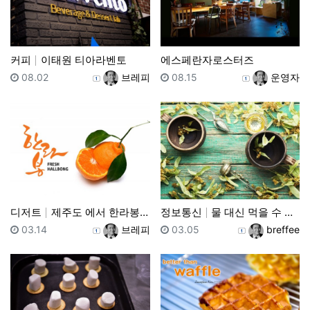
커피
이태원 티아라벤토
에스페란자로스터즈
등록일
등록자
등록일
등록자
08.02
브레피
08.15
운영자
디저트
제주도 에서 한라봉을 구입 했습니다.
정보통신
물 대신 먹을 수 있는 차와 그렇지 않은 차
등록일
등록자
등록일
등록자
03.14
브레피
03.05
breffee