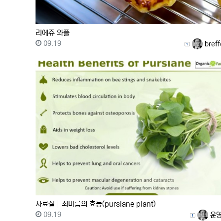
리에쥬 와플
등록일
등록자
09.19
breff
자료실
쇠비름의 효능(purslane plant)
등록일
등록자
09.19
운