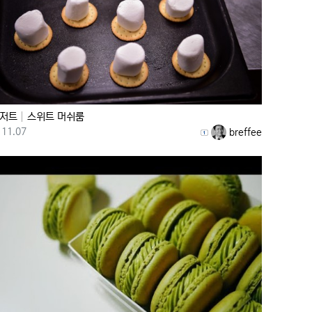
디저트
스위트 머쉬룸
등록일
등록자
11.07
breffee