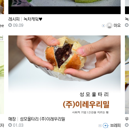
레시피
녹차케잌♥
녹
등록일
등록자
09.09
ee
마요
매장
성모울타리 (주)이레우리밀
우
등록일
등록자
01.03
영자
브레피