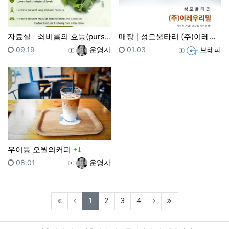
자료실
쇠비름의 효능(purslane plant)
매장
성모울타리 (주)이레우리밀
등록일
등록자
등록일
등록자
09.19
운영자
01.03
브레피
댓글
우이동 오월의커피
1
등록일
등록자
08.01
운영자
(current)
(last)
1
2
3
4