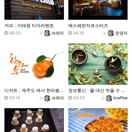
커피
이태원 티아라벤토
에스페란자로스터즈
등록일
등록자
등록일
등록자
08.02
브레피
08.15
운영자
디저트
제주도 에서 한라봉을 구입 했습니다.
정보통신
물 대신 먹을 수 있는 차와 그렇지 않은 차
등록일
등록자
등록일
등록자
03.14
브레피
03.05
breffee