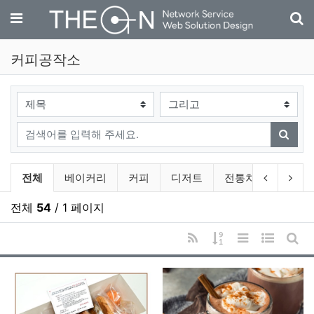
기
메뉴
커피공작소
검색대상
검색어
검색
커피공작소 분류 목록
이전 분류
다음
전체
베이커리
커피
디저트
전통차
음료수
전체
54
/ 1 페이지
RSS
게시물 정렬
리스트 스타일
웹진 스타
게시