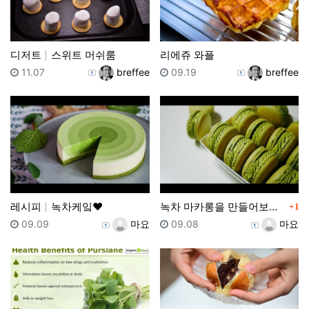
디저트
스위트 머쉬룸
리에쥬 와플
등록일
등록자
등록일
등록자
11.07
breffee
09.19
breffee
댓글
레시피
녹차케잌♥
녹차 마카롱을 만들어보아요
1
등록일
등록자
등록일
등록자
09.09
마요
09.08
마요