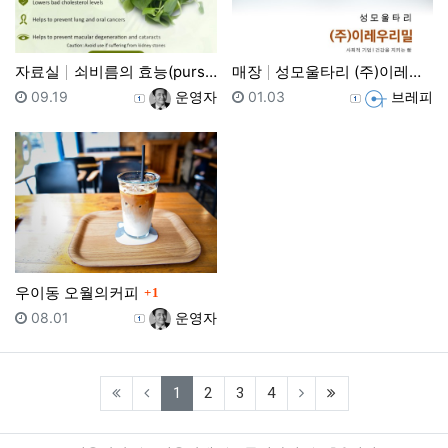
자료실
쇠비름의 효능(purslane plant)
매장
성모울타리 (주)이레우리밀
등록일
등록자
등록일
등록자
09.19
운영자
01.03
브레피
댓글
우이동 오월의커피
1
등록일
등록자
08.01
운영자
(current)
(last)
1
2
3
4