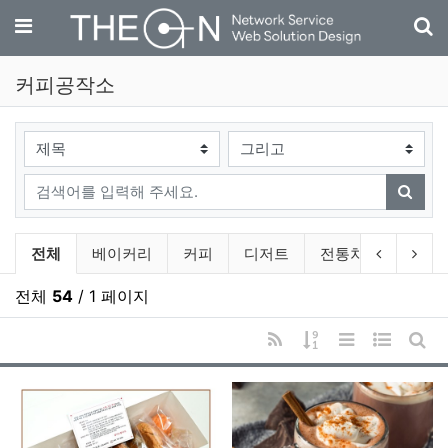
기
메뉴
커피공작소
검색대상
검색어
검색
커피공작소 분류 목록
이전 분류
다음
전체
베이커리
커피
디저트
전통차
음료수
전체
54
/ 1 페이지
RSS
게시물 정렬
리스트 스타일
웹진 스타
게시