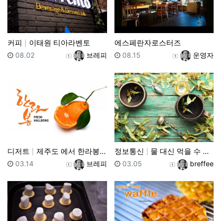
커피
이태원 티아라벤토
에스페란자로스터즈
등록일
등록자
등록일
등록자
08.02
브레피
08.15
운영자
디저트
제주도 에서 한라봉을 구입 했습니다.
정보통신
물 대신 먹을 수 있는 차와 그렇지 않은 차
등록일
등록자
등록일
등록자
03.14
브레피
03.05
breffee