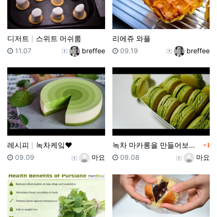
디저트
스위트 머쉬룸
리에쥬 와플
등록일
등록자
등록일
등록자
11.07
breffee
09.19
breffee
댓글
레시피
녹차케잌♥
녹차 마카롱을 만들어보아요
1
등록일
등록자
등록일
등록자
09.09
마요
09.08
마요