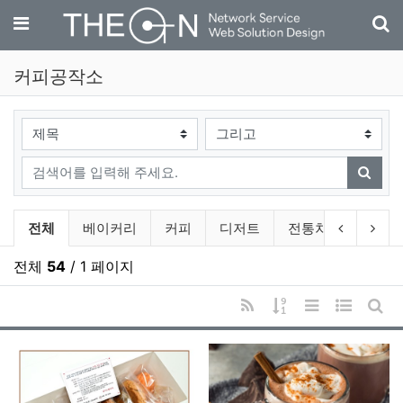
기
메뉴
커피공작소
검색대상
검색어
검색
커피공작소 분류 목록
이전 분류
다음
전체
베이커리
커피
디저트
전통차
음료수
전체
54
/ 1 페이지
RSS
게시물 정렬
리스트 스타일
웹진 스타
게시