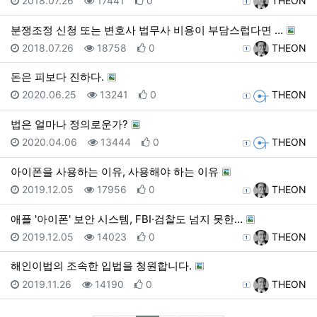
2018.07.26
17441
0
THEON
분쟁조정 신청 또는 변호사 법무사 비용이 부담스럽다면 …
등록일
조회
추천
등록자
2018.07.26
18758
0
THEON
돈은 피보다 진하다.
등록일
조회
추천
등록자
2020.06.25
13241
0
THEON
법은 얼마나 정의로운가?
등록일
조회
추천
등록자
2020.04.06
13444
0
THEON
아이폰을 사용하는 이유, 사용해야 하는 이유
등록일
조회
추천
등록자
2019.12.05
17956
0
THEON
애플 '아이폰' 보안 시스템, FBI·검찰도 넘지 못한…
등록일
조회
추천
등록자
2019.12.05
14023
0
THEON
해인이법의 조속한 입법을 청원합니다.
등록일
조회
추천
등록자
2019.11.26
14190
0
THEON