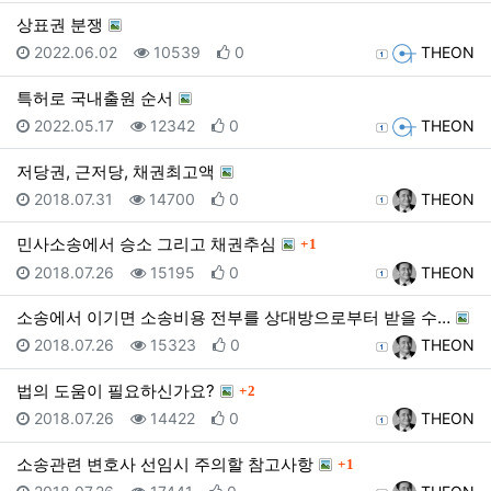
상표권 분쟁
등록일
조회
추천
등록자
2022.06.02
10539
0
THEON
특허로 국내출원 순서
등록일
조회
추천
등록자
2022.05.17
12342
0
THEON
저당권, 근저당, 채권최고액
등록일
조회
추천
등록자
2018.07.31
14700
0
THEON
댓글
민사소송에서 승소 그리고 채권추심
1
등록일
조회
추천
등록자
2018.07.26
15195
0
THEON
소송에서 이기면 소송비용 전부를 상대방으로부터 받을 수…
등록일
조회
추천
등록자
2018.07.26
15323
0
THEON
댓글
법의 도움이 필요하신가요?
2
등록일
조회
추천
등록자
2018.07.26
14422
0
THEON
댓글
소송관련 변호사 선임시 주의할 참고사항
1
등록일
조회
추천
등록자