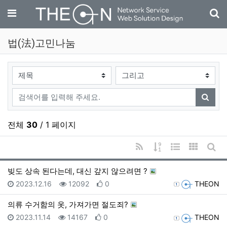
기
메뉴
법(法)고민나눔
검색대상
검색어
검색
전체
30
/ 1 페이지
RSS
게시물 정렬
웹진 스타일
갤러리 
게시
빚도 상속 된다는데, 대신 갚지 않으려면 ?
등록일
조회
추천
등록자
2023.12.16
12092
0
THEON
의류 수거함의 옷, 가져가면 절도죄?
등록일
조회
추천
등록자
2023.11.14
14167
0
THEON