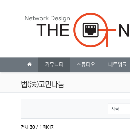
상단 네비
메인 메뉴
커뮤니티
스튜디오
네트워크
법(法)고민나눔
검색대상
전체
30
/ 1 페이지