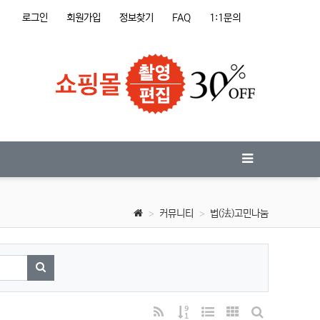
로그인
회원가입
정보찾기
FAQ
1:1문의
커뮤니티
법(法)고민나눔
검색하기
RSS
게시물 정렬