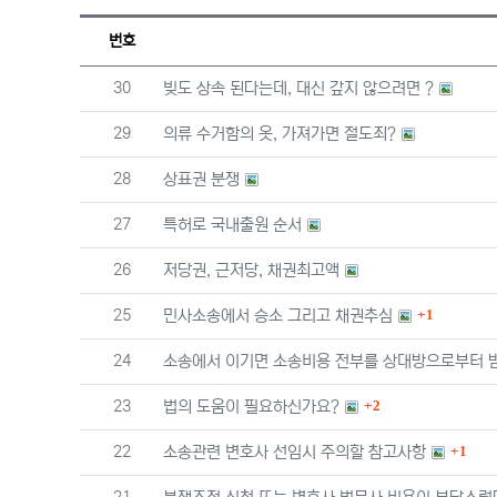
번호
번호
30
빚도 상속 된다는데, 대신 갚지 않으려면 ?
번호
29
의류 수거함의 옷, 가져가면 절도죄?
번호
28
상표권 분쟁
번호
27
특허로 국내출원 순서
번호
26
저당권, 근저당, 채권최고액
댓글
번호
25
민사소송에서 승소 그리고 채권추심
1
번호
24
소송에서 이기면 소송비용 전부를 상대방으로부터 받
댓글
번호
23
법의 도움이 필요하신가요?
2
댓글
번호
22
소송관련 변호사 선임시 주의할 참고사항
1
번호