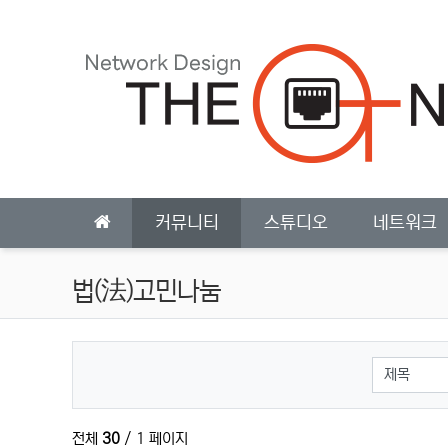
상단 네비
메인 메뉴
커뮤니티
스튜디오
네트워크
법(法)고민나눔
검색대상
전체
30
/ 1 페이지