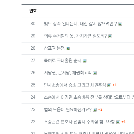
번호
번호
30
빚도 상속 된다는데, 대신 갚지 않으려면 ?
번호
29
의류 수거함의 옷, 가져가면 절도죄?
번호
28
상표권 분쟁
번호
27
특허로 국내출원 순서
번호
26
저당권, 근저당, 채권최고액
댓글
번호
25
민사소송에서 승소 그리고 채권추심
1
번호
24
소송에서 이기면 소송비용 전부를 상대방으로부터 받
댓글
번호
23
법의 도움이 필요하신가요?
2
댓글
번호
22
소송관련 변호사 선임시 주의할 참고사항
1
번호