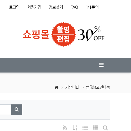
로그인
회원가입
정보찾기
FAQ
1:1문의
커뮤니티
법(法)고민나눔
검색하기
RSS
게시물 정렬