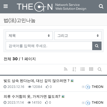
기
메뉴
법(法)고민나눔
검색대상
검색어
검색
전체
30
/ 1 페이지
RSS
게시물 정렬
웹진 스타일
갤러리 
게시
빚도 상속 된다는데, 대신 갚지 않으려면 ?
등록일
조회
추천
등록자
2023.12.16
12084
0
THEON
의류 수거함의 옷, 가져가면 절도죄?
등록일
조회
추천
등록자
2023.11.14
14150
0
THEON