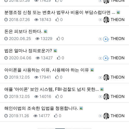
2018.07.26
17429
0
THEON
분쟁조정 신청 또는 변호사 법무사 비용이 부담스럽다면 …
등록일
조회
추천
등록자
2018.07.26
18743
0
THEON
돈은 피보다 진하다.
등록일
조회
추천
등록자
2020.06.25
13229
0
THEON
법은 얼마나 정의로운가?
등록일
조회
추천
등록자
2020.04.06
13427
0
THEON
아이폰을 사용하는 이유, 사용해야 하는 이유
등록일
조회
추천
등록자
2019.12.05
17941
0
THEON
애플 '아이폰' 보안 시스템, FBI·검찰도 넘지 못한…
등록일
조회
추천
등록자
2019.12.05
14016
0
THEON
해인이법의 조속한 입법을 청원합니다.
등록일
조회
추천
등록자
2019.11.26
14177
0
THEON