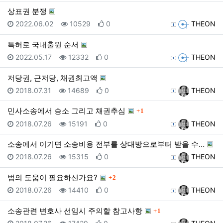
상표권 분쟁
등록일
조회
추천
등록자
2022.06.02
10529
0
THEON
특허로 국내출원 순서
등록일
조회
추천
등록자
2022.05.17
12332
0
THEON
저당권, 근저당, 채권최고액
등록일
조회
추천
등록자
2018.07.31
14689
0
THEON
댓글
민사소송에서 승소 그리고 채권추심
1
등록일
조회
추천
등록자
2018.07.26
15191
0
THEON
소송에서 이기면 소송비용 전부를 상대방으로부터 받을 수…
등록일
조회
추천
등록자
2018.07.26
15315
0
THEON
댓글
법의 도움이 필요하신가요?
2
등록일
조회
추천
등록자
2018.07.26
14410
0
THEON
댓글
소송관련 변호사 선임시 주의할 참고사항
1
등록일
조회
추천
등록자