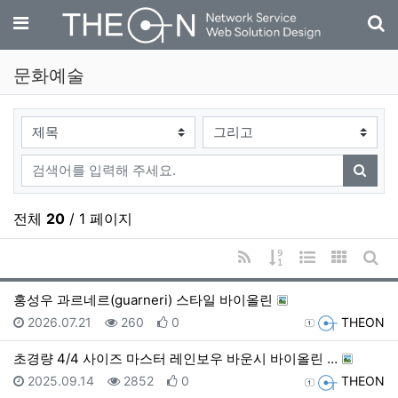
기
메뉴
문화예술
검색대상
검색어
검색
전체
20
/ 1 페이지
RSS
게시물 정렬
웹진 스타일
갤러리 
게시
홍성우 과르네르(guarneri) 스타일 바이올린
등록일
조회
추천
등록자
2026.07.21
260
0
THEON
초경량 4/4 사이즈 마스터 레인보우 바운시 바이올린 …
등록일
조회
추천
등록자
2025.09.14
2852
0
THEON