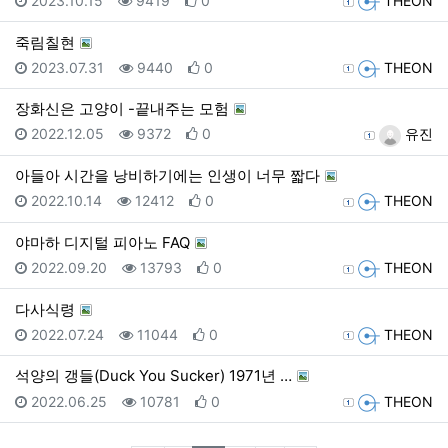
2023.10.15
9419
0
THEON
죽림칠현
등록일
조회
추천
등록자
2023.07.31
9440
0
THEON
장화신은 고양이 -끝내주는 모험
등록일
조회
추천
등록자
2022.12.05
9372
0
유진
아들아 시간을 낭비하기에는 인생이 너무 짧다
등록일
조회
추천
등록자
2022.10.14
12412
0
THEON
야마하 디지털 피아노 FAQ
등록일
조회
추천
등록자
2022.09.20
13793
0
THEON
다사식령
등록일
조회
추천
등록자
2022.07.24
11044
0
THEON
석양의 갱들(Duck You Sucker) 1971년 …
등록일
조회
추천
등록자
2022.06.25
10781
0
THEON