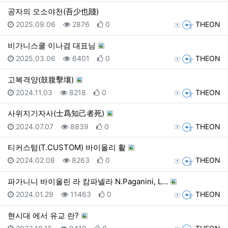
공자의 오소야천(吾少也賤)
등록일
조회
추천
등록자
2025.09.06
2876
0
THEON
비가니스쿨 이나겸 대표님
등록일
조회
추천
등록자
2025.03.06
6401
0
THEON
고복격양(鼓腹擊壤)
등록일
조회
추천
등록자
2024.11.03
8218
0
THEON
사위지기자사(士爲知己者死)
등록일
조회
추천
등록자
2024.07.07
8839
0
THEON
티커스텀(T.CUSTOM) 바이올리 활
등록일
조회
추천
등록자
2024.02.08
8263
0
THEON
파가니니 바이올린 라 캄파넬라 N.Paganini, L…
등록일
조회
추천
등록자
2024.01.29
11463
0
THEON
현시대 에서 유교 란?
등록일
조회
추천
등록자