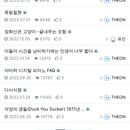
2023.10.15
9416
0
THEON
죽림칠현
등록일
조회
추천
등록자
2023.07.31
9439
0
THEON
장화신은 고양이 -끝내주는 모험
등록일
조회
추천
등록자
2022.12.05
9370
0
유진
아들아 시간을 낭비하기에는 인생이 너무 짧다
등록일
조회
추천
등록자
2022.10.14
12410
0
THEON
야마하 디지털 피아노 FAQ
등록일
조회
추천
등록자
2022.09.20
13787
0
THEON
다사식령
등록일
조회
추천
등록자
2022.07.24
11042
0
THEON
석양의 갱들(Duck You Sucker) 1971년 …
등록일
조회
추천
등록자
2022.06.25
10779
0
THEON