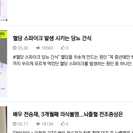
혈당 스파이크 발생 시키는 당뇨 간식
등록일
조회
추천
05.30
16583
0
#혈당 스파이크 당뇨 간식" 혈당을 치솟게 만드는 원인 "꼭 중년에만
까지 우리게 모르게 먹었던 혈당 스파이크를 발생하는 원인 중 하나인
배우 전승재, 3개월째 의식불명...뇌출혈 전조증상은
등록일
조회
추천
05.17
19134
0