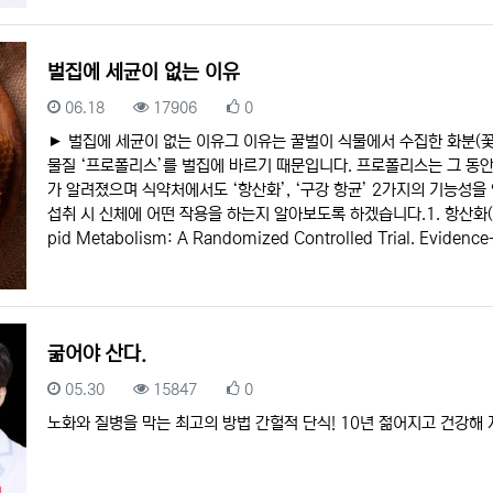
벌집에 세균이 없는 이유
등록일
조회
추천
06.18
17906
0
► 벌집에 세균이 없는 이유그 이유는 꿀벌이 식물에서 수집한 화분(꽃
물질 ‘프로폴리스’를 벌집에 바르기 때문입니다. 프로폴리스는 그 동안 
가 알려졌으며 식약처에서도 ‘항산화’, ‘구강 항균’ 2가지의 기능
섭취 시 신체에 어떤 작용을 하는지 알아보도록 하겠습니다.1. 항산화(출처: The 
pid Metabolism: A Randomized Controlled Trial. Evidenc
굶어야 산다.
등록일
조회
추천
05.30
15847
0
노화와 질병을 막는 최고의 방법 간헐적 단식! 10년 젊어지고 건강해