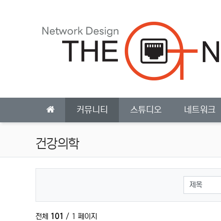
상단 네비
메인 메뉴
커뮤니티
스튜디오
네트워크
건강의학
검색대상
전체
101
/ 1 페이지