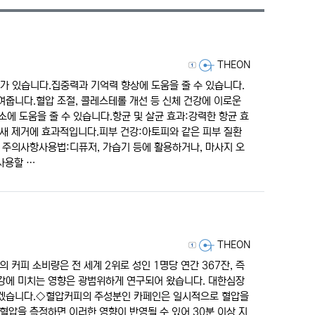
리스트 스타일
갤러리 스타일
게시판 검색
등록자
THEON
가 있습니다.집중력과 기억력 향상에 도움을 줄 수 있습니다.
여줍니다.혈압 조절, 콜레스테롤 개선 등 신체 건강에 이로운
에 도움을 줄 수 있습니다.항균 및 살균 효과:강력한 항균 효
냄새 제거에 효과적입니다.피부 건강:아토피와 같은 피부 질환
 주의사항사용법:디퓨저, 가습기 등에 활용하거나, 마사지 오
사용할 …
등록자
THEON
 커피 소비량은 전 세계 2위로 성인 1명당 연간 367잔, 즉
강에 미치는 영향은 광범위하게 연구되어 왔습니다. ​대한심장
보겠습니다.​◇혈압커피의 주성분인 카페인은 일시적으로 혈압을
 혈압을 측정하면 이러한 영향이 반영될 수 있어 30분 이상 지