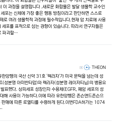
니다. 이 화합물은 연구자들이 "붙인" 두 개의 단백질로 구
에서 이 과정을 설명합니다 .새로운 화합물은 발달 생물학 교수인
. 세포는 신체에 가장 좋은 행동 방침이라고 판단하면 스스로
실제로 여러 생물학적 과정에 필수적입니다.현재 암 치료에 사용
의 세포를 표적으로 삼는 경향이 있습니다. 따라서 연구자들은
로 파괴할…
등록자
THEON
유한양행의 국산 신약 31호 '렉라자'가 미국 문턱을 넘는데 성
트(성분명 아미반타맙)와 렉라자(성분명 레이저티닙)의 병용요
발표했다. 상피세포 성장인자 수용체(EGFR, 폐암 세포의 성
 대해 사용이 가능하다.이에 따라 유한양행은 존슨앤드존슨으
품 판매에 따른 로열티를 수령하게 된다.이번FDA허가는 1074
…