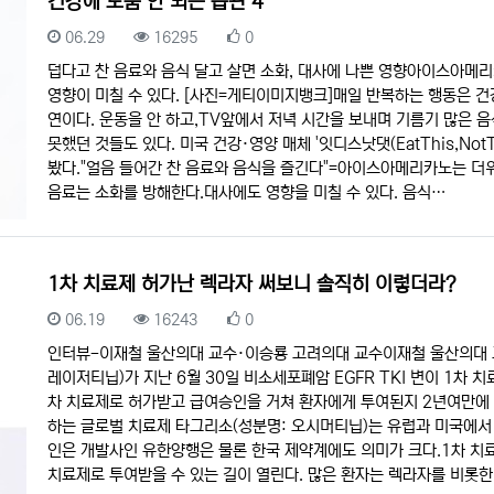
건강에 도움 안 되는 습관 4
등록일
조회
추천
06.29
16295
0
덥다고 찬 음료와 음식 달고 살면 소화, 대사에 나쁜 영향아이스아메
영향이 미칠 수 있다. [사진=게티이미지뱅크]매일 반복하는 행동은 건
연이다. 운동을 안 하고,TV앞에서 저녁 시간을 보내며 기름기 많은 
못했던 것들도 있다. 미국 건강·영양 매체 '잇디스낫댓(EatThis,No
봤다."얼음 들어간 찬 음료와 음식을 즐긴다"=아이스아메리카노는 더위
음료는 소화를 방해한다.대사에도 영향을 미칠 수 있다. 음식…
1차 치료제 허가난 렉라자 써보니 솔직히 이렇더라?
등록일
조회
추천
06.19
16243
0
인터뷰-이재철 울산의대 교수·이승룡 고려의대 교수이재철 울산의대 
레이저티닙)가 지난 6월 30일 비소세포폐암 EGFR TKI 변이 1차 
차 치료제로 허가받고 급여승인을 거쳐 환자에게 투여된지 2년여만에
하는 글로벌 치료제 타그리소(성분명: 오시머티닙)는 유럽과 미국에서
인은 개발사인 유한양행은 물론 한국 제약계에도 의미가 크다.1차 치
치료제로 투여받을 수 있는 길이 열린다. 많은 환자는 렉라자를 비롯한