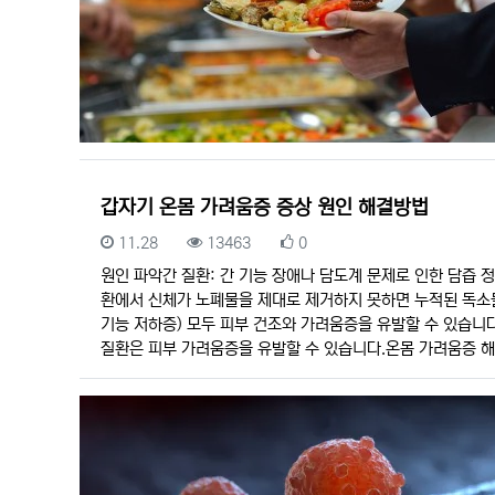
갑자기 온몸 가려움증 증상 원인 해결방법
등록일
조회
추천
11.28
13463
0
원인 파악간 질환: 간 기능 장애나 담도계 문제로 인한 담즙 
환에서 신체가 노폐물을 제대로 제거하지 못하면 누적된 독소들
기능 저하증) 모두 피부 건조와 가려움증을 유발할 수 있습니다
질환은 피부 가려움증을 유발할 수 있습니다.온몸 가려움증 해