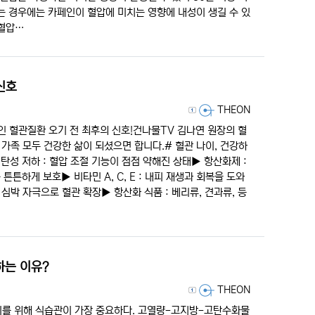
는 경우에는 카페인이 혈압에 미치는 영향에 내성이 생길 수 있
 혈압…
신호
등록자
THEON
인 혈관질환 오기 전 최후의 신호!건나물TV 김나연 원장의 혈
 가족 모두 건강한 삶이 되셨으면 합니다.# 혈관 나이, 건강하
 탄성 저하 : 혈압 조절 기능이 점점 약해진 상태▶︎ 항산화제 :
튼튼하게 보호▶︎ 비타민 A, C, E : 내피 재생과 회복을 도와
심박 자극으로 혈관 확장▶︎ 항산화 식품 : 베리류, 견과류, 등
하는 이유?
등록자
THEON
리를 위해 식습관이 가장 중요하다. 고열량-고지방-고탄수화물