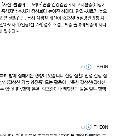
인다. [사진=클립아트코리아]연말 건강검진에서 고지혈증(이상지
 중성지방 수치가 정상보다 높아진 상태다. 관리-치료가 늦으
하려면 생활습관, 특히 식생활 개선이 중요하다(질병관리청 자
 알아보자.1)열량(칼로리)섭취 조절...체중 줄여야체중이 지나
이 필수다…
등록자
THEON
특히 밤에 심해지는 경향이 있습니다.신장 질환: 만성 신장 질
상선(갑상선 기능 항진증) 또는 활동이 부족한 갑상선(갑상선
 수 있습니다.혈액 질환: 림프종이나 백혈병과 같은 일부 혈액
등록자
THEON