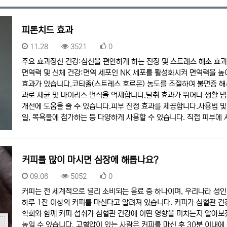
피톤치드 효과
등록일
조회
추천
11.28
3521
0
주요 효과정신 건강:심신을 편안하게 하는 진정 및 스트레스 해소 효과
면역력 및 신체 건강:면역 세포인 NK 세포를 활성화시켜 면역력을 높
효과가 있습니다.코티졸(스트레스 호르몬) 농도를 조절하여 불면증 해소
과로 세균 및 바이러스 번식을 억제합니다.탈취 효과가 뛰어나 생활 
개선에 도움을 줄 수 있습니다.피부 진정 효과를 제공합니다.사용법 및
일, 목욕물에 첨가하는 등 다양하게 사용할 수 있습니다. 직접 피부에 
커피를 많이 마시면 심장에 해롭나요?
등록일
조회
추천
09.06
5052
0
커피는 전 세계적으로 널리 소비되는 음료 중 하나이며, 우리나라 성인의
하루 1잔 이상의 커피를 마신다고 알려져 있습니다. 커피가 심혈관 건
학회와 함께 커피 섭취가 심혈관 건강에 어떤 영향을 미치는지 알아
높일 수 있습니다. 고혈압이 있는 사람은 커피를 마신 후 30분 이내에