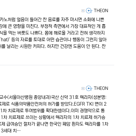
등록자
THEON
리카노처럼 얼음이 들어간 찬 음료를 자주 마시면 소화에 나쁜
강에 큰 영향을 미친다. 부정적 측면에서 가장 대표적인 게 흡
음식을 먹는 버릇도 나쁘다. 몸에 해로울 거라고 전혀 생각하지
tThat)' 등의 자료를 토대로 어떤 습관이나 행동이 그런지 알아
를 날리는 시원한 커피다. 하지만 건강엔 도움이 안 된다. 찬
등록자
THEON
교수(서울아산병원 종양내과)국산 신약 31호 렉라자(성분명:
치료제로 식품의약품안전처의 허가를 받았다.EGFR TKI 변이 2
 1차 치료제로 투여범위를 확대한셈이다.이미 경쟁약으로 통
 1차 치료제로 쓰이는 상황에서 렉라자의 1차 치료제 허가승
료제 급여승인 절차가 끝나면 한국인 폐암 환자도 렉라자를 1차
 3세대 치…