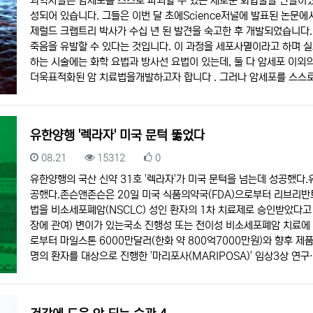
과학자들은 암세포를 스스로 파괴할 수 있는 새로운 화합물을 만들어냈습
성되어 있습니다. 그들은 이번 달 초에Science저널에 발표된 논문
제럴드 크랩트리 박사가 수십 년 된 발견을 숙고한 후 개발되었습니다
죽음을 유발할 수 있다는 것입니다. 이 과정을 세포사멸이라고 하며 
하는 시술에는 화학 요법과 방사선 요법이 있는데, 둘 다 암세포 이외
더욱표적화된 암 치료법을개발하고자 합니다 . 그러나 암세포를 스스
유한양행 '렉라자' 미국 문턱 뚫었다
등록일
조회
추천
08.21
15312
0
유한양행의 국산 신약 31호 '렉라자'가 미국 문턱을 넘는데 성공했다.
공했다.존슨앤존슨은 20일 미국 식품의약국(FDA)으로부터 리브리반
법을 비소세포폐암(NSCLC) 성인 환자의 1차 치료제로 승인받았다고 
장에 관여) 변이가 있는국소 진행성 또는 전이성 비소세포폐암 치료에
로부터 마일스톤 6000만달러(한화 약 800억7000만원)와 향후 제
명의 환자를 대상으로 진행한 '마리포사(MARIPOSA)' 임상3상 연구