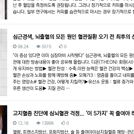
난 후 혈압을 측정하도록 권장됩니다. 그러나 정기적으로 커피를 마시
습니다. 일부 연구에서는 커피를 습관적으로 마시는 경우 장기적으로
심근경색, 뇌출혈의 모든 원인 혈관질환 오기 전 최후의 
등록일
조회
추천
08.24
5515
0
"이 증상 있다면 이미 심장마비 시작됐다" 심근경색, 뇌출혈의 모든 원
관에 대한 방송내용이 좋아 공유해 올립니다. 디온(THEON) 회원(사)
게 유지하는 방법▶︎ 혈관 탄성 : 수축.이완 능력은 혈관 건강의 핵심▶︎
혈관 손상과 노화를 함께 예방해 줌▶︎ 오메가3 : 염즘을 줄이고 내피를 
주는 영양소# 혈관 건강, 어떻게 지킬까?▶︎유산소 운동 : 혈류 증가와 
푸른 생선이 도움▶︎ 지질 관리 …
고지혈증 진단에 심뇌혈관 걱정... ‘이 5가지’ 꼭 줄여야 
등록일
조회
추천
12.18
13998
0
열량, 트랜스지방산, 포화지방산, 술 등 줄여야이상지질혈증 예방-관