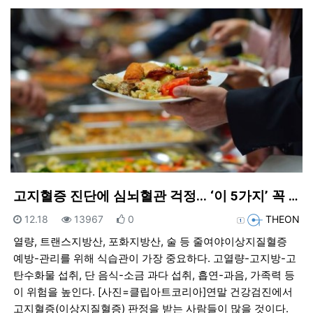
고지혈증 진단에 심뇌혈관 걱정... ‘이 5가지’ 꼭 …
등록일
조회
추천
등록자
12.18
13967
0
THEON
열량, 트랜스지방산, 포화지방산, 술 등 줄여야이상지질혈증
예방-관리를 위해 식습관이 가장 중요하다. 고열량-고지방-고
탄수화물 섭취, 단 음식-소금 과다 섭취, 흡연-과음, 가족력 등
이 위험을 높인다. [사진=클립아트코리아]연말 건강검진에서
고지혈증(이상지질혈증) 판정을 받는 사람들이 많을 것이다.