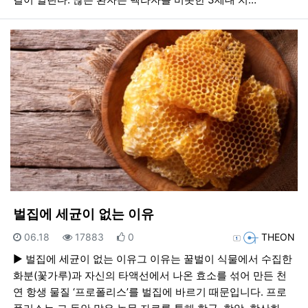
벌집에 세균이 없는 이유
등록일
조회
추천
등록자
06.18
17883
0
THEON
► 벌집에 세균이 없는 이유그 이유는 꿀벌이 식물에서 수집한
화분(꽃가루)과 자신의 타액선에서 나온 효소를 섞어 만든 천
연 항생 물질 ‘프로폴리스’를 벌집에 바르기 때문입니다. 프로