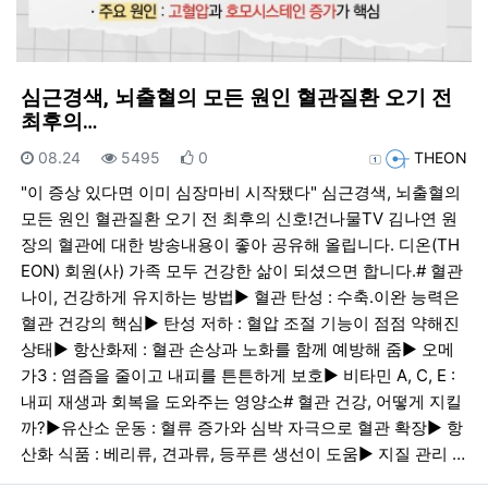
심근경색, 뇌출혈의 모든 원인 혈관질환 오기 전
최후의…
등록일
조회
추천
등록자
08.24
5495
0
THEON
"이 증상 있다면 이미 심장마비 시작됐다" 심근경색, 뇌출혈의
모든 원인 혈관질환 오기 전 최후의 신호!건나물TV 김나연 원
장의 혈관에 대한 방송내용이 좋아 공유해 올립니다. 디온(TH
EON) 회원(사) 가족 모두 건강한 삶이 되셨으면 합니다.# 혈관
나이, 건강하게 유지하는 방법▶︎ 혈관 탄성 : 수축.이완 능력은
혈관 건강의 핵심▶︎ 탄성 저하 : 혈압 조절 기능이 점점 약해진
상태▶︎ 항산화제 : 혈관 손상과 노화를 함께 예방해 줌▶︎ 오메
가3 : 염즘을 줄이고 내피를 튼튼하게 보호▶︎ 비타민 A, C, E :
내피 재생과 회복을 도와주는 영양소# 혈관 건강, 어떻게 지킬
까?▶︎유산소 운동 : 혈류 증가와 심박 자극으로 혈관 확장▶︎ 항
산화 식품 : 베리류, 견과류, 등푸른 생선이 도움▶︎ 지질 관리 …