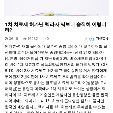
1차 치료제 허가난 렉라자 써보니 솔직히 이렇더
라?
등록일
조회
추천
등록자
06.19
16232
0
THEON
인터뷰-이재철 울산의대 교수·이승룡 고려의대 교수이재철 울
산의대 교수(서울아산병원 종양내과)국산 신약 31호 렉라자
(성분명: 레이저티닙)가 지난 6월 30일 비소세포폐암 EGFR T
KI 변이 1차 치료제로 식품의약품안전처의 허가를 받았다.EGF
R TKI 변이 2차 치료제로 허가받고 급여승인을 거쳐 환자에게
투여된지 2년여만에 1차 치료제로 투여범위를 확대한셈이다.
이미 경쟁약으로 통하는 글로벌 치료제 타그리소(성분명: 오시
머티닙)는 유럽과 미국에서 1차 치료제로 쓰이는 상황에서 렉
라자의 1차 치료제 허가승인은 개발사인 유한양행은 물론 한국
제약계에도 의미가 크다.1차 치료제 급여승인 절차가 끝나면
한국인 폐암 환자도 렉라자를 1차 치료제로 투여받을 수 있는
길이 열린다. 많은 환자는 렉라자를 비롯한 3세대 치…