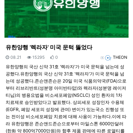
유한양행 '렉라자' 미국 문턱 뚫었다
등록일
조회
추천
등록자
08.21
15295
0
THEON
유한양행의 국산 신약 31호 '렉라자'가 미국 문턱을 넘는데 성
공했다.유한양행의 국산 신약 31호 '렉라자'가 미국 문턱을 넘
는데 성공했다.존슨앤존슨은 20일 미국 식품의약국(FDA)으로
부터 리브리반트(성분명 아미반타맙)와 렉라자(성분명 레이저
티닙)의 병용요법을 비소세포폐암(NSCLC) 성인 환자의 1차
치료제로 승인받았다고 발표했다. 상피세포 성장인자 수용체
(EGFR, 폐암 세포의 성장에 관여) 변이가 있는국소 진행성 또
는 전이성 비소세포폐암 치료에 대해 사용이 가능하다.이에 따
라 유한양행은 존슨앤드존슨으로부터 마일스톤 6000만달러
(한화 약 800억7000만원)와 향후 제품 판매에 따른 로열티를