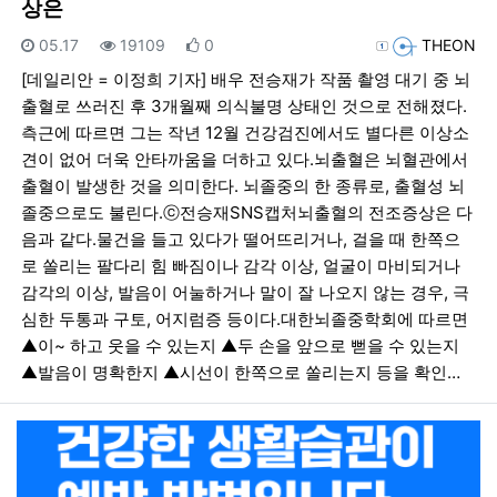
상은
등록일
조회
추천
등록자
05.17
19109
0
THEON
[데일리안 = 이정희 기자] 배우 전승재가 작품 촬영 대기 중 뇌
출혈로 쓰러진 후 3개월째 의식불명 상태인 것으로 전해졌다.
측근에 따르면 그는 작년 12월 건강검진에서도 별다른 이상소
견이 없어 더욱 안타까움을 더하고 있다.뇌출혈은 뇌혈관에서
출혈이 발생한 것을 의미한다. 뇌졸중의 한 종류로, 출혈성 뇌
졸중으로도 불린다.ⓒ전승재SNS캡처뇌출혈의 전조증상은 다
음과 같다.물건을 들고 있다가 떨어뜨리거나, 걸을 때 한쪽으
로 쏠리는 팔다리 힘 빠짐이나 감각 이상, 얼굴이 마비되거나
감각의 이상, 발음이 어눌하거나 말이 잘 나오지 않는 경우, 극
심한 두통과 구토, 어지럼증 등이다.대한뇌졸중학회에 따르면
▲이~ 하고 웃을 수 있는지 ▲두 손을 앞으로 뻗을 수 있는지
▲발음이 명확한지 ▲시선이 한쪽으로 쏠리는지 등을 확인…