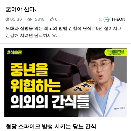
굶어야 산다.
등록일
조회
추천
등록자
05.30
15818
0
THEON
노화와 질병을 막는 최고의 방법 간헐적 단식! 10년 젊어지고
건강해 지려면 단식하세요.
혈당 스파이크 발생 시키는 당뇨 간식