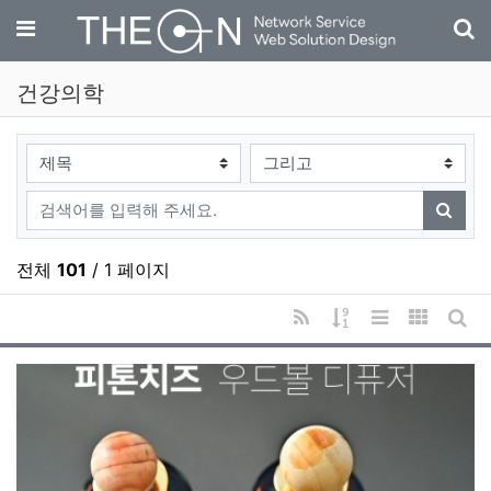
기
메뉴
건강의학
검색대상
검색어
검색
전체
101
/ 1 페이지
RSS
게시물 정렬
리스트 스타일
갤러리 
게시