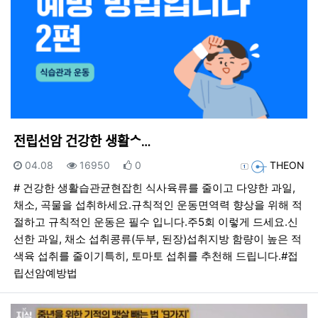
전립선암 건강한 생활ᄉ…
등록일
조회
추천
등록자
04.08
16950
0
THEON
# 건강한 생활습관균현잡힌 식사육류를 줄이고 다양한 과일,
채소, 곡물을 섭취하세요.규칙적인 운동면역력 향상을 위해 적
절하고 규칙적인 운동은 필수 입니다.주5회 이렇게 드세요.신
선한 과일, 채소 섭취콩류(두부, 된장)섭취지방 함량이 높은 적
색육 섭취를 줄이기특히, 토마토 섭취를 추천해 드립니다.#접
립선암예방법