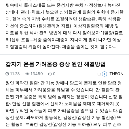
핏속에서 콜레스테롤 또는 중성지방 수치가 정상보다 높아진
상태다. 관리-치료가 늦으면 심뇌혈관계 질환의 위험이 증가한
다. 혈액 속의 지방 수치를 조절하려면 생활습관, 특히 식생활
개선이 중요하다(질병관리청 자료). 이상지질혈증의 예방 및
치료를 위한 식사 관리 방법에 대해 다시 알아보자.1)열량(칼로
리)섭취 조절...체중 줄여야체중이 지나치게 많이 나가면 이상
지질혈증의 위험이 높아진다. 체중을 줄이는 것이 필수다…
갑자기 온몸 가려움증 증상 원인 해결방법
등록일
조회
추천
등록자
11.28
13450
0
THEON
원인 파악간 질환: 간 기능 장애나 담도계 문제로 인한 담즙 정
체는 피부에서 가려움증을 유발할 수 있습니다. 간 질환과 관
련된 가려움증은 특히 밤에 심해지는 경향이 있습니다.신장 질
환: 만성 신장 질환에서 신체가 노폐물을 제대로 제거하지 못
하면 누적된 독소들이 피부 가려움증을 일으킬 수 있습니다.갑
상선 문제: 과도하게 활동적인 갑상선(갑상선 기능 항진증) 또
는 활동이 부족한 갑상선(갑상선 기능 저하증) 모두 피부 건조