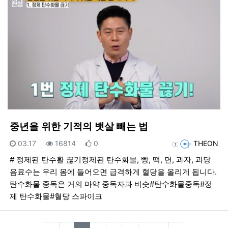
중년을 위한 기적의 뱃살 빼는 법
등록일
조회
추천
등록자
03.17
16814
0
THEON
# 정제된 탄수활 끊기정제된 탄수화물, 빵, 떡, 면, 과자, 과당
음료수는 우리 몸에 들어오면 급격하게 혈당을 올리게 됩니다.
탄수화물 중독은 거의 마약 중독자과 비슷#탄수화물중독#정
제 탄수화물#혈당 스파이크