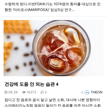
수령하게 된다.이번FDA허가는 1074명의 환자를 대상으로 진
행한 '마리포사(MARIPOSA)' 임상3상 연구…
건강에 도움 안 되는 습관 4
등록일
조회
추천
등록자
06.29
16273
0
THEON
덥다고 찬 음료와 음식 달고 살면 소화, 대사에 나쁜 영향아이
스아메리카노처럼 얼음이 들어간 찬 음료를 자주 마시면 소화