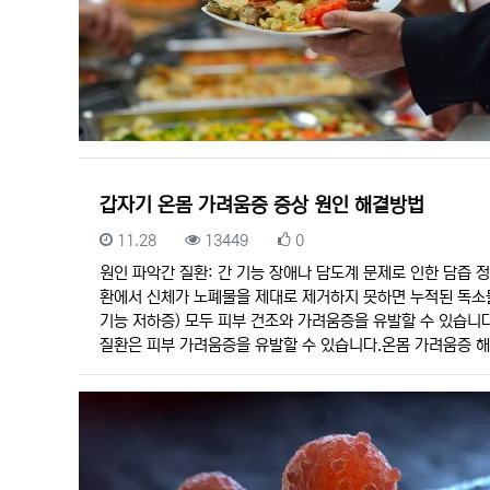
갑자기 온몸 가려움증 증상 원인 해결방법
등록일
조회
추천
11.28
13449
0
원인 파악간 질환: 간 기능 장애나 담도계 문제로 인한 담즙 
환에서 신체가 노폐물을 제대로 제거하지 못하면 누적된 독소들
기능 저하증) 모두 피부 건조와 가려움증을 유발할 수 있습니다
질환은 피부 가려움증을 유발할 수 있습니다.온몸 가려움증 해