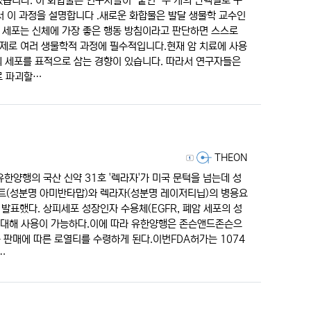
니다. 이 화합물은 연구자들이 "붙인" 두 개의 단백질로 구
에서 이 과정을 설명합니다 .새로운 화합물은 발달 생물학 교수인
. 세포는 신체에 가장 좋은 행동 방침이라고 판단하면 스스로
실제로 여러 생물학적 과정에 필수적입니다.현재 암 치료에 사용
의 세포를 표적으로 삼는 경향이 있습니다. 따라서 연구자들은
로 파괴할…
등록자
THEON
유한양행의 국산 신약 31호 '렉라자'가 미국 문턱을 넘는데 성
트(성분명 아미반타맙)와 렉라자(성분명 레이저티닙)의 병용요
발표했다. 상피세포 성장인자 수용체(EGFR, 폐암 세포의 성
 대해 사용이 가능하다.이에 따라 유한양행은 존슨앤드존슨으
품 판매에 따른 로열티를 수령하게 된다.이번FDA허가는 1074
…