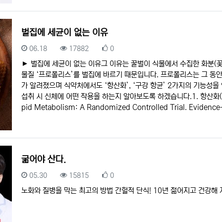
벌집에 세균이 없는 이유
등록일
조회
추천
06.18
17882
0
► 벌집에 세균이 없는 이유그 이유는 꿀벌이 식물에서 수집한 화분(꽃
물질 ‘프로폴리스’를 벌집에 바르기 때문입니다. 프로폴리스는 그 동안 
가 알려졌으며 식약처에서도 ‘항산화’, ‘구강 항균’ 2가지의 기능
섭취 시 신체에 어떤 작용을 하는지 알아보도록 하겠습니다.1. 항산화(출처: The 
pid Metabolism: A Randomized Controlled Trial. Evidenc
굶어야 산다.
등록일
조회
추천
05.30
15815
0
노화와 질병을 막는 최고의 방법 간헐적 단식! 10년 젊어지고 건강해