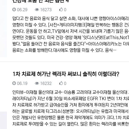
건강에 도움 안 되는 습관 4
등록일
조회
추천
06.29
16273
0
덥다고 찬 음료와 음식 달고 살면 소화, 대사에 나쁜 영향아이스아메
영향이 미칠 수 있다. [사진=게티이미지뱅크]매일 반복하는 행동은 건
연이다. 운동을 안 하고,TV앞에서 저녁 시간을 보내며 기름기 많은 
못했던 것들도 있다. 미국 건강·영양 매체 '잇디스낫댓(EatThis,No
봤다."얼음 들어간 찬 음료와 음식을 즐긴다"=아이스아메리카노는 더위
음료는 소화를 방해한다.대사에도 영향을 미칠 수 있다. 음식…
1차 치료제 허가난 렉라자 써보니 솔직히 이렇더라?
등록일
조회
추천
06.19
16232
0
인터뷰-이재철 울산의대 교수·이승룡 고려의대 교수이재철 울산의대 
레이저티닙)가 지난 6월 30일 비소세포폐암 EGFR TKI 변이 1차 
차 치료제로 허가받고 급여승인을 거쳐 환자에게 투여된지 2년여만에
하는 글로벌 치료제 타그리소(성분명: 오시머티닙)는 유럽과 미국에서
인은 개발사인 유한양행은 물론 한국 제약계에도 의미가 크다.1차 치
치료제로 투여받을 수 있는 길이 열린다. 많은 환자는 렉라자를 비롯한