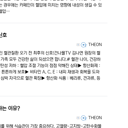
는 경우에는 카페인이 혈압에 미치는 영향에 내성이 생길 수 있
 혈압…
신호
등록자
THEON
인 혈관질환 오기 전 최후의 신호!건나물TV 김나연 원장의 혈
 가족 모두 건강한 삶이 되셨으면 합니다.# 혈관 나이, 건강하
 탄성 저하 : 혈압 조절 기능이 점점 약해진 상태▶︎ 항산화제 :
튼튼하게 보호▶︎ 비타민 A, C, E : 내피 재생과 회복을 도와
심박 자극으로 혈관 확장▶︎ 항산화 식품 : 베리류, 견과류, 등
하는 이유?
등록자
THEON
리를 위해 식습관이 가장 중요하다. 고열량-고지방-고탄수화물