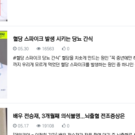
혈당 스파이크 발생 시키는 당뇨 간식
등록일
조회
추천
05.30
16563
0
#혈당 스파이크 당뇨 간식" 혈당을 치솟게 만드는 원인 "꼭 중년에만
까지 우리게 모르게 먹었던 혈당 스파이크를 발생하는 원인 중 하나인
배우 전승재, 3개월째 의식불명...뇌출혈 전조증상은
등록일
조회
추천
05.17
19108
0