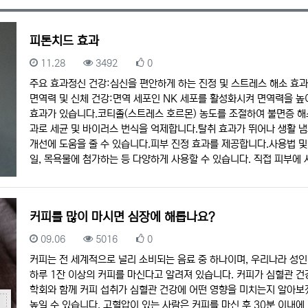
피톤치드 효과
등록일
조회
추천
11.28
3492
0
주요 효과정신 건강:심신을 편안하게 하는 진정 및 스트레스 해소 효과
면역력 및 신체 건강:면역 세포인 NK 세포를 활성화시켜 면역력을 높
효과가 있습니다.코티졸(스트레스 호르몬) 농도를 조절하여 불면증 해소
과로 세균 및 바이러스 번식을 억제합니다.탈취 효과가 뛰어나 생활 
개선에 도움을 줄 수 있습니다.피부 진정 효과를 제공합니다.사용법 및
일, 목욕물에 첨가하는 등 다양하게 사용할 수 있습니다. 직접 피부에 
커피를 많이 마시면 심장에 해롭나요?
등록일
조회
추천
09.06
5016
0
커피는 전 세계적으로 널리 소비되는 음료 중 하나이며, 우리나라 성인의
하루 1잔 이상의 커피를 마신다고 알려져 있습니다. 커피가 심혈관 건
학회와 함께 커피 섭취가 심혈관 건강에 어떤 영향을 미치는지 알아
높일 수 있습니다. 고혈압이 있는 사람은 커피를 마신 후 30분 이내에