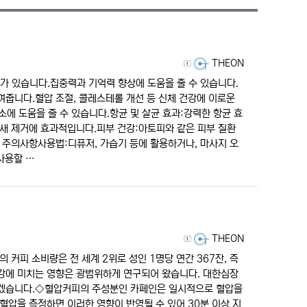
리스트 스타일
갤러리 스타일
게시판 검색
등록자
THEON
가 있습니다.집중력과 기억력 향상에 도움을 줄 수 있습니다.
여줍니다.혈압 조절, 콜레스테롤 개선 등 신체 건강에 이로운
에 도움을 줄 수 있습니다.항균 및 살균 효과:강력한 항균 효
냄새 제거에 효과적입니다.피부 건강:아토피와 같은 피부 질환
 주의사항사용법:디퓨저, 가습기 등에 활용하거나, 마사지 오
사용할 …
등록자
THEON
 커피 소비량은 전 세계 2위로 성인 1명당 연간 367잔, 즉
강에 미치는 영향은 광범위하게 연구되어 왔습니다. ​대한심장
보겠습니다.​◇혈압커피의 주성분인 카페인은 일시적으로 혈압을
 혈압을 측정하면 이러한 영향이 반영될 수 있어 30분 이상 지