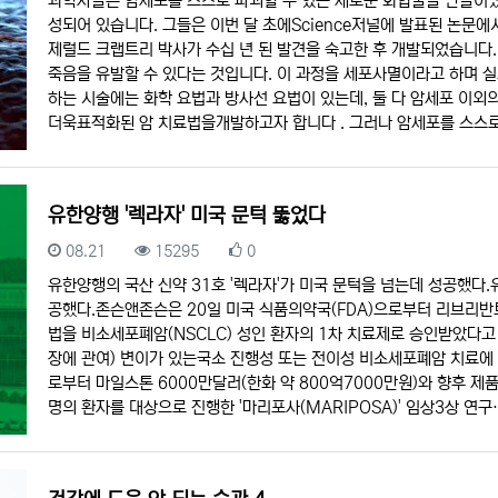
과학자들은 암세포를 스스로 파괴할 수 있는 새로운 화합물을 만들어냈습
성되어 있습니다. 그들은 이번 달 초에Science저널에 발표된 논문
제럴드 크랩트리 박사가 수십 년 된 발견을 숙고한 후 개발되었습니다
죽음을 유발할 수 있다는 것입니다. 이 과정을 세포사멸이라고 하며 
하는 시술에는 화학 요법과 방사선 요법이 있는데, 둘 다 암세포 이외
더욱표적화된 암 치료법을개발하고자 합니다 . 그러나 암세포를 스스
유한양행 '렉라자' 미국 문턱 뚫었다
등록일
조회
추천
08.21
15295
0
유한양행의 국산 신약 31호 '렉라자'가 미국 문턱을 넘는데 성공했다.
공했다.존슨앤존슨은 20일 미국 식품의약국(FDA)으로부터 리브리반
법을 비소세포폐암(NSCLC) 성인 환자의 1차 치료제로 승인받았다고 
장에 관여) 변이가 있는국소 진행성 또는 전이성 비소세포폐암 치료에
로부터 마일스톤 6000만달러(한화 약 800억7000만원)와 향후 제
명의 환자를 대상으로 진행한 '마리포사(MARIPOSA)' 임상3상 연구