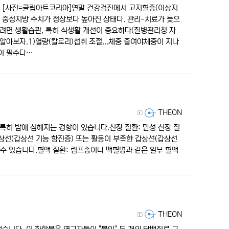
인다. [사진=클립아트코리아]연말 건강검진에서 고지혈증(이상지
 중성지방 수치가 정상보다 높아진 상태다. 관리-치료가 늦으
하려면 생활습관, 특히 식생활 개선이 중요하다(질병관리청 자
 알아보자.1)열량(칼로리)섭취 조절...체중 줄여야체중이 지나
이 필수다…
등록자
THEON
특히 밤에 심해지는 경향이 있습니다.신장 질환: 만성 신장 질
상선(갑상선 기능 항진증) 또는 활동이 부족한 갑상선(갑상선
 수 있습니다.혈액 질환: 림프종이나 백혈병과 같은 일부 혈액
등록자
THEON