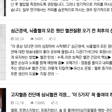
난 후 혈압을 측정하도록 권장됩니다. 그러나 정기적으로 커피를 마시
습니다. 일부 연구에서는 커피를 습관적으로 마시는 경우 장기적으로
심근경색, 뇌출혈의 모든 원인 혈관질환 오기 전 최후의 
등록일
조회
추천
08.24
5495
0
"이 증상 있다면 이미 심장마비 시작됐다" 심근경색, 뇌출혈의 모든 원
관에 대한 방송내용이 좋아 공유해 올립니다. 디온(THEON) 회원(사)
게 유지하는 방법▶︎ 혈관 탄성 : 수축.이완 능력은 혈관 건강의 핵심▶︎
혈관 손상과 노화를 함께 예방해 줌▶︎ 오메가3 : 염즘을 줄이고 내피를 
주는 영양소# 혈관 건강, 어떻게 지킬까?▶︎유산소 운동 : 혈류 증가와 
푸른 생선이 도움▶︎ 지질 관리 …
고지혈증 진단에 심뇌혈관 걱정... ‘이 5가지’ 꼭 줄여야 
등록일
조회
추천
12.18
13966
0
열량, 트랜스지방산, 포화지방산, 술 등 줄여야이상지질혈증 예방-관