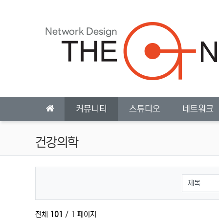
상단 네비
메인 메뉴
커뮤니티
스튜디오
네트워크
건강의학
검색대상
전체
101
/ 1 페이지