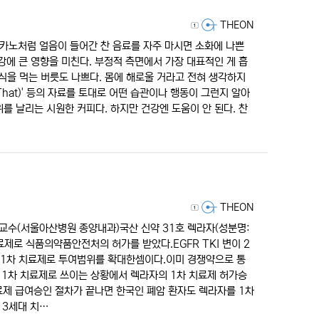
등록자
THEON
리카노처럼 얼음이 들어간 찬 음료를 자주 마시면 소화에 나쁜
강에 큰 영향을 미친다. 부정적 측면에서 가장 대표적인 게 흡
음식을 먹는 버릇도 나쁘다. 몸에 해로울 거라고 전혀 생각하지
tThat)' 등의 자료를 토대로 어떤 습관이나 행동이 그런지 알아
를 날리는 시원한 커피다. 하지만 건강엔 도움이 안 된다. 찬
등록자
THEON
교수(서울아산병원 종양내과)국산 신약 31호 렉라자(성분명:
치료제로 식품의약품안전처의 허가를 받았다.EGFR TKI 변이 2
 1차 치료제로 투여범위를 확대한셈이다.이미 경쟁약으로 통
 1차 치료제로 쓰이는 상황에서 렉라자의 1차 치료제 허가승
료제 급여승인 절차가 끝나면 한국인 폐암 환자도 렉라자를 1차
 3세대 치…