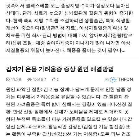
핏속에서 콜레스테롤 또는 중성지방 수치가 정상보다 높아진
상태다. 관리-치료가 늦으면 심뇌혈관계 질환의 위험이 증가한
다. 혈액 속의 지방 수치를 조절하려면 생활습관, 특히 식생활
개선이 중요하다(질병관리청 자료). 이상지질혈증의 예방 및
치료를 위한 식사 관리 방법에 대해 다시 알아보자.1)열량(칼로
리)섭취 조절...체중 줄여야체중이 지나치게 많이 나가면 이상
지질혈증의 위험이 높아진다. 체중을 줄이는 것이 필수다…
갑자기 온몸 가려움증 증상 원인 해결방법
등록일
조회
추천
등록자
11.28
13462
0
THEON
원인 파악간 질환: 간 기능 장애나 담도계 문제로 인한 담즙 정
체는 피부에서 가려움증을 유발할 수 있습니다. 간 질환과 관
련된 가려움증은 특히 밤에 심해지는 경향이 있습니다.신장 질
환: 만성 신장 질환에서 신체가 노폐물을 제대로 제거하지 못
하면 누적된 독소들이 피부 가려움증을 일으킬 수 있습니다.갑
상선 문제: 과도하게 활동적인 갑상선(갑상선 기능 항진증) 또
는 활동이 부족한 갑상선(갑상선 기능 저하증) 모두 피부 건조