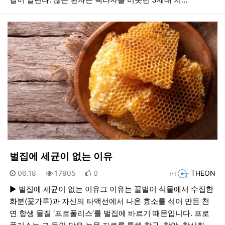
벌집에 세균이 없는 이유
등록일
조회
추천
등록자
06.18
17905
0
THEON
► 벌집에 세균이 없는 이유그 이유는 꿀벌이 식물에서 수집한
화분(꽃가루)과 자신의 타액선에서 나온 효소를 섞어 만든 천
연 항생 물질 ‘프로폴리스’를 벌집에 바르기 때문입니다. 프로