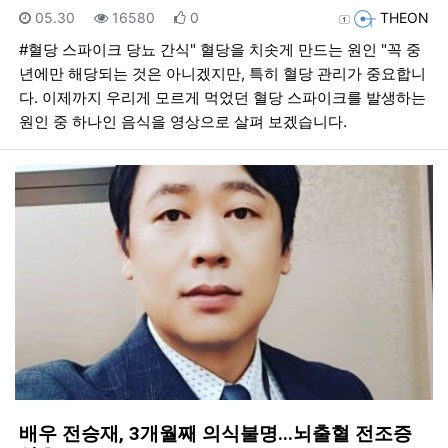
등록일
조회
추천
등록자
05.30
16580
0
THEON
#혈당 스파이크 당뇨 간식" 혈당을 치솟게 만드는 원인 "꼭 중
년에만 해당되는 것은 아니겠지만, 특히 혈당 관리가 중요합니
다. 이제까지 우리게 모르게 먹었던 혈당 스파이크를 발생하는
원인 중 하나인 음식을 영상으로 살펴 보겠습니다.
배우 전승재, 3개월째 의식불명...뇌출혈 전조증