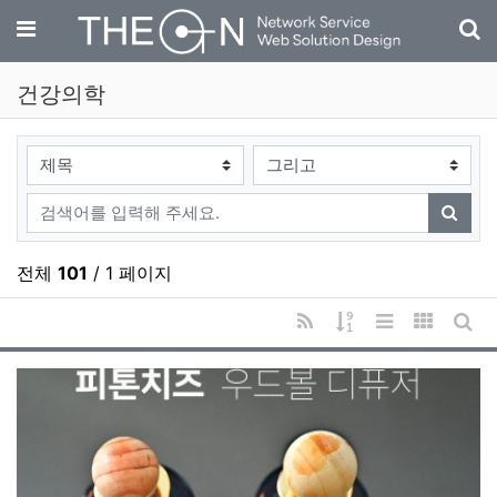
기
메뉴
건강의학
검색대상
검색어
검색
전체
101
/ 1 페이지
RSS
게시물 정렬
리스트 스타일
갤러리 
게시