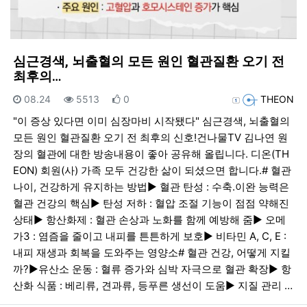
심근경색, 뇌출혈의 모든 원인 혈관질환 오기 전
최후의…
등록일
조회
추천
등록자
08.24
5513
0
THEON
"이 증상 있다면 이미 심장마비 시작됐다" 심근경색, 뇌출혈의
모든 원인 혈관질환 오기 전 최후의 신호!건나물TV 김나연 원
장의 혈관에 대한 방송내용이 좋아 공유해 올립니다. 디온(TH
EON) 회원(사) 가족 모두 건강한 삶이 되셨으면 합니다.# 혈관
나이, 건강하게 유지하는 방법▶︎ 혈관 탄성 : 수축.이완 능력은
혈관 건강의 핵심▶︎ 탄성 저하 : 혈압 조절 기능이 점점 약해진
상태▶︎ 항산화제 : 혈관 손상과 노화를 함께 예방해 줌▶︎ 오메
가3 : 염즘을 줄이고 내피를 튼튼하게 보호▶︎ 비타민 A, C, E :
내피 재생과 회복을 도와주는 영양소# 혈관 건강, 어떻게 지킬
까?▶︎유산소 운동 : 혈류 증가와 심박 자극으로 혈관 확장▶︎ 항
산화 식품 : 베리류, 견과류, 등푸른 생선이 도움▶︎ 지질 관리 …