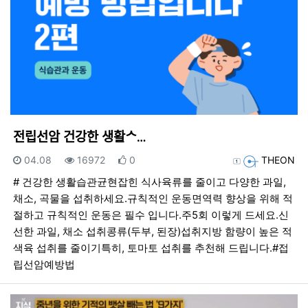
전립선암 건강한 생활ᄉ…
등록일
조회
추천
등록자
04.08
16972
0
THEON
# 건강한 생활습관균현잡힌 식사육류를 줄이고 다양한 과일,
채소, 곡물을 섭취하세요.규칙적인 운동면역력 향상을 위해 적
절하고 규칙적인 운동은 필수 입니다.주5회 이렇게 드세요.신
선한 과일, 채소 섭취콩류(두부, 된장)섭취지방 함량이 높은 적
색육 섭취를 줄이기특히, 토마토 섭취를 추천해 드립니다.#접
립선암예방법