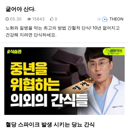
굶어야 산다.
등록일
조회
추천
등록자
05.30
15843
0
THEON
노화와 질병을 막는 최고의 방법 간헐적 단식! 10년 젊어지고
건강해 지려면 단식하세요.
혈당 스파이크 발생 시키는 당뇨 간식