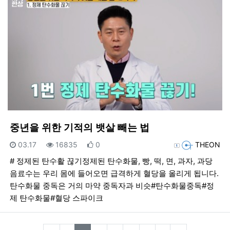
중년을 위한 기적의 뱃살 빼는 법
등록일
조회
추천
등록자
03.17
16835
0
THEON
# 정제된 탄수활 끊기정제된 탄수화물, 빵, 떡, 면, 과자, 과당
음료수는 우리 몸에 들어오면 급격하게 혈당을 올리게 됩니다.
탄수화물 중독은 거의 마약 중독자과 비슷#탄수화물중독#정
제 탄수화물#혈당 스파이크