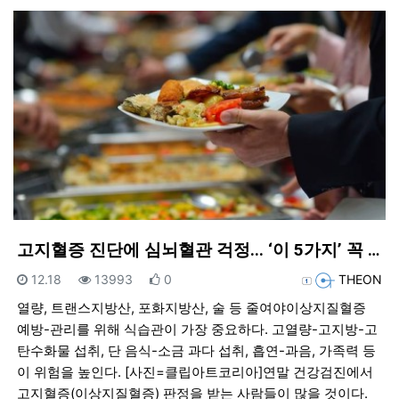
고지혈증 진단에 심뇌혈관 걱정... ‘이 5가지’ 꼭 …
등록일
조회
추천
등록자
12.18
13993
0
THEON
열량, 트랜스지방산, 포화지방산, 술 등 줄여야이상지질혈증
예방-관리를 위해 식습관이 가장 중요하다. 고열량-고지방-고
탄수화물 섭취, 단 음식-소금 과다 섭취, 흡연-과음, 가족력 등
이 위험을 높인다. [사진=클립아트코리아]연말 건강검진에서
고지혈증(이상지질혈증) 판정을 받는 사람들이 많을 것이다.