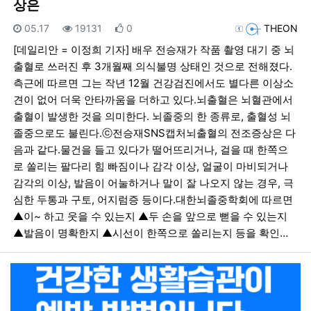
상은
등록일
조회
추천
등록자
05.17
19131
0
THEON
[데일리안 = 이정희 기자] 배우 전승재가 작품 촬영 대기 중 뇌
출혈로 쓰러진 후 3개월째 의식불명 상태인 것으로 전해졌다.
측근에 따르면 그는 작년 12월 건강검진에서도 별다른 이상소
견이 없어 더욱 안타까움을 더하고 있다.뇌출혈은 뇌혈관에서
출혈이 발생한 것을 의미한다. 뇌졸중의 한 종류로, 출혈성 뇌
졸중으로도 불린다.ⓒ전승재SNS캡처뇌출혈의 전조증상은 다
음과 같다.물건을 들고 있다가 떨어뜨리거나, 걸을 때 한쪽으
로 쏠리는 팔다리 힘 빠짐이나 감각 이상, 얼굴이 마비되거나
감각의 이상, 발음이 어눌하거나 말이 잘 나오지 않는 경우, 극
심한 두통과 구토, 어지럼증 등이다.대한뇌졸중학회에 따르면
▲이~ 하고 웃을 수 있는지 ▲두 손을 앞으로 뻗을 수 있는지
▲발음이 명확한지 ▲시선이 한쪽으로 쏠리는지 등을 확인…