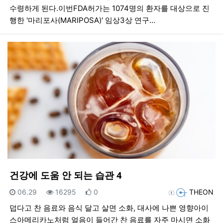
수령하게 된다.이번FDA허가는 1074명의 환자를 대상으로 진
행한 '마리포사(MARIPOSA)' 임상3상 연구…
건강에 도움 안 되는 습관 4
등록일
조회
추천
등록자
06.29
16295
0
THEON
덥다고 찬 음료와 음식 달고 살면 소화, 대사에 나쁜 영향아이
스아메리카노처럼 얼음이 들어간 찬 음료를 자주 마시면 소화