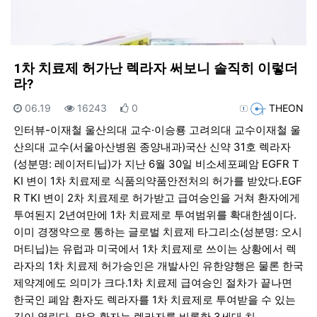
1차 치료제 허가난 렉라자 써보니 솔직히 이렇더
라?
등록일
조회
추천
등록자
06.19
16243
0
THEON
인터뷰-이재철 울산의대 교수·이승룡 고려의대 교수이재철 울
산의대 교수(서울아산병원 종양내과)국산 신약 31호 렉라자
(성분명: 레이저티닙)가 지난 6월 30일 비소세포폐암 EGFR T
KI 변이 1차 치료제로 식품의약품안전처의 허가를 받았다.EGF
R TKI 변이 2차 치료제로 허가받고 급여승인을 거쳐 환자에게
투여된지 2년여만에 1차 치료제로 투여범위를 확대한셈이다.
이미 경쟁약으로 통하는 글로벌 치료제 타그리소(성분명: 오시
머티닙)는 유럽과 미국에서 1차 치료제로 쓰이는 상황에서 렉
라자의 1차 치료제 허가승인은 개발사인 유한양행은 물론 한국
제약계에도 의미가 크다.1차 치료제 급여승인 절차가 끝나면
한국인 폐암 환자도 렉라자를 1차 치료제로 투여받을 수 있는
길이 열린다. 많은 환자는 렉라자를 비롯한 3세대 치…