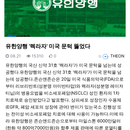
유한양행 '렉라자' 미국 문턱 뚫었다
등록일
조회
추천
등록자
08.21
15310
0
THEON
유한양행의 국산 신약 31호 '렉라자'가 미국 문턱을 넘는데 성
공했다.유한양행의 국산 신약 31호 '렉라자'가 미국 문턱을 넘
는데 성공했다.존슨앤존슨은 20일 미국 식품의약국(FDA)으로
부터 리브리반트(성분명 아미반타맙)와 렉라자(성분명 레이저
티닙)의 병용요법을 비소세포폐암(NSCLC) 성인 환자의 1차
치료제로 승인받았다고 발표했다. 상피세포 성장인자 수용체
(EGFR, 폐암 세포의 성장에 관여) 변이가 있는국소 진행성 또
는 전이성 비소세포폐암 치료에 대해 사용이 가능하다.이에 따
라 유한양행은 존슨앤드존슨으로부터 마일스톤 6000만달러
(한화 약 800억7000만원)와 향후 제품 판매에 따른 로열티를