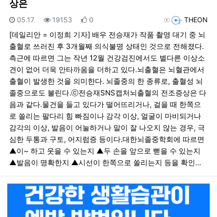
상은
등록일
조회
추천
등록자
05.17
19153
0
THEON
[데일리안 = 이정희 기자] 배우 전승재가 작품 촬영 대기 중 뇌
출혈로 쓰러진 후 3개월째 의식불명 상태인 것으로 전해졌다.
측근에 따르면 그는 작년 12월 건강검진에서도 별다른 이상소
견이 없어 더욱 안타까움을 더하고 있다.뇌출혈은 뇌혈관에서
출혈이 발생한 것을 의미한다. 뇌졸중의 한 종류로, 출혈성 뇌
졸중으로도 불린다.ⓒ전승재SNS캡처뇌출혈의 전조증상은 다
음과 같다.물건을 들고 있다가 떨어뜨리거나, 걸을 때 한쪽으
로 쏠리는 팔다리 힘 빠짐이나 감각 이상, 얼굴이 마비되거나
감각의 이상, 발음이 어눌하거나 말이 잘 나오지 않는 경우, 극
심한 두통과 구토, 어지럼증 등이다.대한뇌졸중학회에 따르면
▲이~ 하고 웃을 수 있는지 ▲두 손을 앞으로 뻗을 수 있는지
▲발음이 명확한지 ▲시선이 한쪽으로 쏠리는지 등을 확인…