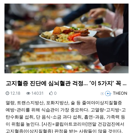
고지혈증 진단에 심뇌혈관 걱정... ‘이 5가지’ 꼭 …
등록일
조회
추천
등록자
12.18
14031
0
THEON
열량, 트랜스지방산, 포화지방산, 술 등 줄여야이상지질혈증
예방-관리를 위해 식습관이 가장 중요하다. 고열량-고지방-고
탄수화물 섭취, 단 음식-소금 과다 섭취, 흡연-과음, 가족력 등
이 위험을 높인다. [사진=클립아트코리아]연말 건강검진에서
고지혈증(이상지질혈증) 판정을 받는 사람들이 많을 것이다.