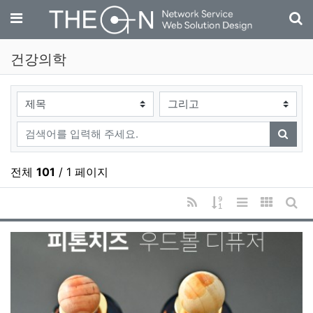
기
메뉴
건강의학
검색대상
검색어
검색
전체
101
/ 1 페이지
RSS
게시물 정렬
리스트 스타일
갤러리 
게시