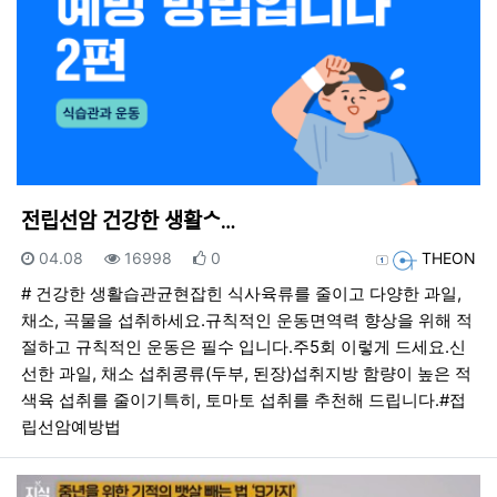
전립선암 건강한 생활ᄉ…
등록일
조회
추천
등록자
04.08
16998
0
THEON
# 건강한 생활습관균현잡힌 식사육류를 줄이고 다양한 과일,
채소, 곡물을 섭취하세요.규칙적인 운동면역력 향상을 위해 적
절하고 규칙적인 운동은 필수 입니다.주5회 이렇게 드세요.신
선한 과일, 채소 섭취콩류(두부, 된장)섭취지방 함량이 높은 적
색육 섭취를 줄이기특히, 토마토 섭취를 추천해 드립니다.#접
립선암예방법