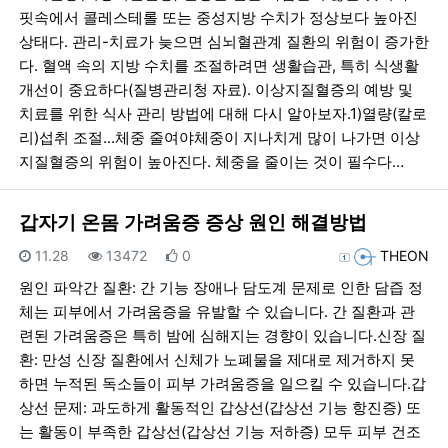
핏속에서 콜레스테롤 또는 중성지방 수치가 정상보다 높아진
상태다. 관리-치료가 늦으면 심뇌혈관계 질환의 위험이 증가한
다. 혈액 속의 지방 수치를 조절하려면 생활습관, 특히 식생활
개선이 중요하다(질병관리청 자료). 이상지질혈증의 예방 및
치료를 위한 식사 관리 방법에 대해 다시 알아보자.1)열량(칼로
리)섭취 조절...체중 줄여야체중이 지나치게 많이 나가면 이상
지질혈증의 위험이 높아진다. 체중을 줄이는 것이 필수다…
갑자기 온몸 가려움증 증상 원인 해결방법
등록일
조회
추천
등록자
11.28
13472
0
THEON
원인 파악간 질환: 간 기능 장애나 담도계 문제로 인한 담즙 정
체는 피부에서 가려움증을 유발할 수 있습니다. 간 질환과 관
련된 가려움증은 특히 밤에 심해지는 경향이 있습니다.신장 질
환: 만성 신장 질환에서 신체가 노폐물을 제대로 제거하지 못
하면 누적된 독소들이 피부 가려움증을 일으킬 수 있습니다.갑
상선 문제: 과도하게 활동적인 갑상선(갑상선 기능 항진증) 또
는 활동이 부족한 갑상선(갑상선 기능 저하증) 모두 피부 건조