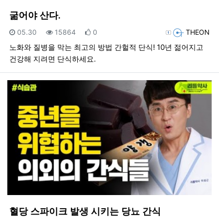
굶어야 산다.
등록일
조회
추천
등록자
05.30
15864
0
THEON
노화와 질병을 막는 최고의 방법 간헐적 단식! 10년 젊어지고
건강해 지려면 단식하세요.
혈당 스파이크 발생 시키는 당뇨 간식