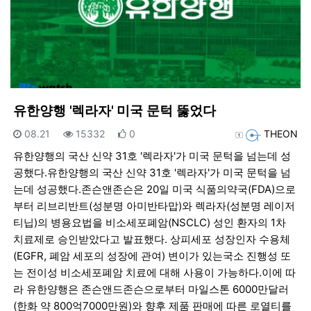
유한양행 '렉라자' 미국 문턱 뚫었다
등록일
조회
추천
등록자
08.21
15332
0
THEON
유한양행의 국산 신약 31호 '렉라자'가 미국 문턱을 넘는데 성
공했다.유한양행의 국산 신약 31호 '렉라자'가 미국 문턱을 넘
는데 성공했다.존슨앤존슨은 20일 미국 식품의약국(FDA)으로
부터 리브리반트(성분명 아미반타맙)와 렉라자(성분명 레이저
티닙)의 병용요법을 비소세포폐암(NSCLC) 성인 환자의 1차
치료제로 승인받았다고 발표했다. 상피세포 성장인자 수용체
(EGFR, 폐암 세포의 성장에 관여) 변이가 있는국소 진행성 또
는 전이성 비소세포폐암 치료에 대해 사용이 가능하다.이에 따
라 유한양행은 존슨앤드존슨으로부터 마일스톤 6000만달러
(한화 약 800억7000만원)와 향후 제품 판매에 따른 로열티를