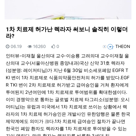
1차 치료제 허가난 렉라자 써보니 솔직히 이렇더
라?
등록일
조회
추천
등록자
06.19
16260
0
THEON
인터뷰-이재철 울산의대 교수·이승룡 고려의대 교수이재철 울
산의대 교수(서울아산병원 종양내과)국산 신약 31호 렉라자
(성분명: 레이저티닙)가 지난 6월 30일 비소세포폐암 EGFR T
KI 변이 1차 치료제로 식품의약품안전처의 허가를 받았다.EGF
R TKI 변이 2차 치료제로 허가받고 급여승인을 거쳐 환자에게
투여된지 2년여만에 1차 치료제로 투여범위를 확대한셈이다.
이미 경쟁약으로 통하는 글로벌 치료제 타그리소(성분명: 오시
머티닙)는 유럽과 미국에서 1차 치료제로 쓰이는 상황에서 렉
라자의 1차 치료제 허가승인은 개발사인 유한양행은 물론 한국
제약계에도 의미가 크다.1차 치료제 급여승인 절차가 끝나면
한국인 폐암 환자도 렉라자를 1차 치료제로 투여받을 수 있는
길이 열린다. 많은 환자는 렉라자를 비롯한 3세대 치…