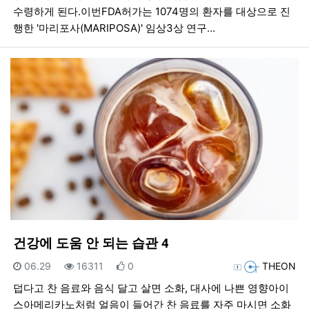
수령하게 된다.이번FDA허가는 1074명의 환자를 대상으로 진
행한 '마리포사(MARIPOSA)' 임상3상 연구…
건강에 도움 안 되는 습관 4
등록일
조회
추천
등록자
06.29
16311
0
THEON
덥다고 찬 음료와 음식 달고 살면 소화, 대사에 나쁜 영향아이
스아메리카노처럼 얼음이 들어간 찬 음료를 자주 마시면 소화