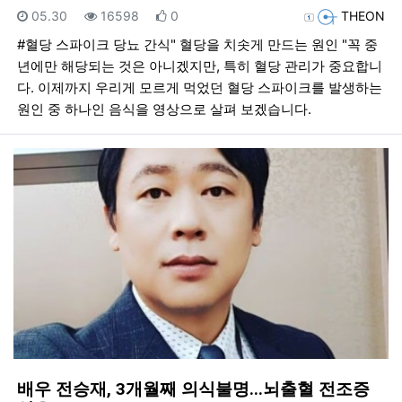
등록일
조회
추천
등록자
05.30
16598
0
THEON
#혈당 스파이크 당뇨 간식" 혈당을 치솟게 만드는 원인 "꼭 중
년에만 해당되는 것은 아니겠지만, 특히 혈당 관리가 중요합니
다. 이제까지 우리게 모르게 먹었던 혈당 스파이크를 발생하는
원인 중 하나인 음식을 영상으로 살펴 보겠습니다.
배우 전승재, 3개월째 의식불명...뇌출혈 전조증