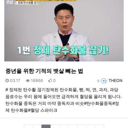
중년을 위한 기적의 뱃살 빼는 법
등록일
조회
추천
등록자
03.17
16866
0
THEON
# 정제된 탄수활 끊기정제된 탄수화물, 빵, 떡, 면, 과자, 과당
음료수는 우리 몸에 들어오면 급격하게 혈당을 올리게 됩니다.
탄수화물 중독은 거의 마약 중독자과 비슷#탄수화물중독#정
제 탄수화물#혈당 스파이크