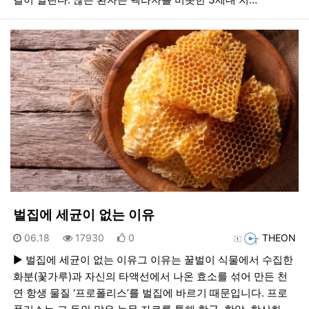
벌집에 세균이 없는 이유
등록일
조회
추천
등록자
06.18
17930
0
THEON
► 벌집에 세균이 없는 이유그 이유는 꿀벌이 식물에서 수집한
화분(꽃가루)과 자신의 타액선에서 나온 효소를 섞어 만든 천
연 항생 물질 ‘프로폴리스’를 벌집에 바르기 때문입니다. 프로