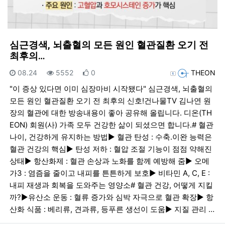
심근경색, 뇌출혈의 모든 원인 혈관질환 오기 전
최후의…
등록일
조회
추천
등록자
08.24
5552
0
THEON
"이 증상 있다면 이미 심장마비 시작됐다" 심근경색, 뇌출혈의
모든 원인 혈관질환 오기 전 최후의 신호!건나물TV 김나연 원
장의 혈관에 대한 방송내용이 좋아 공유해 올립니다. 디온(TH
EON) 회원(사) 가족 모두 건강한 삶이 되셨으면 합니다.# 혈관
나이, 건강하게 유지하는 방법▶︎ 혈관 탄성 : 수축.이완 능력은
혈관 건강의 핵심▶︎ 탄성 저하 : 혈압 조절 기능이 점점 약해진
상태▶︎ 항산화제 : 혈관 손상과 노화를 함께 예방해 줌▶︎ 오메
가3 : 염즘을 줄이고 내피를 튼튼하게 보호▶︎ 비타민 A, C, E :
내피 재생과 회복을 도와주는 영양소# 혈관 건강, 어떻게 지킬
까?▶︎유산소 운동 : 혈류 증가와 심박 자극으로 혈관 확장▶︎ 항
산화 식품 : 베리류, 견과류, 등푸른 생선이 도움▶︎ 지질 관리 …