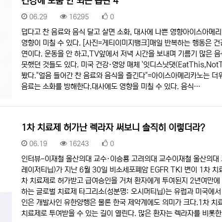
건강에 도움 안 되는 습관 4
등록일
조회
추천
06.29
16295
0
덥다고 찬 음료와 음식 달고 살면 소화, 대사에 나쁜 영향아이스아메
영향이 미칠 수 있다. [사진=게티이미지뱅크]매일 반복하는 행동은 건
연이다. 운동을 안 하고,TV앞에서 저녁 시간을 보내며 기름기 많은 
못했던 것들도 있다. 미국 건강·영양 매체 '잇디스낫댓(EatThis,No
봤다."얼음 들어간 찬 음료와 음식을 즐긴다"=아이스아메리카노는 더위
음료는 소화를 방해한다.대사에도 영향을 미칠 수 있다. 음식…
1차 치료제 허가난 렉라자 써보니 솔직히 이렇더라?
등록일
조회
추천
06.19
16243
0
인터뷰-이재철 울산의대 교수·이승룡 고려의대 교수이재철 울산의대 
레이저티닙)가 지난 6월 30일 비소세포폐암 EGFR TKI 변이 1차 
차 치료제로 허가받고 급여승인을 거쳐 환자에게 투여된지 2년여만에
하는 글로벌 치료제 타그리소(성분명: 오시머티닙)는 유럽과 미국에서
인은 개발사인 유한양행은 물론 한국 제약계에도 의미가 크다.1차 치
치료제로 투여받을 수 있는 길이 열린다. 많은 환자는 렉라자를 비롯한