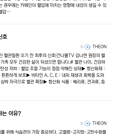
는 경우에는 카페인이 혈압에 미치는 영향에 내성이 생길 수 있
 혈압…
신호
등록자
THEON
인 혈관질환 오기 전 최후의 신호!건나물TV 김나연 원장의 혈
 가족 모두 건강한 삶이 되셨으면 합니다.# 혈관 나이, 건강하
 탄성 저하 : 혈압 조절 기능이 점점 약해진 상태▶︎ 항산화제 :
튼튼하게 보호▶︎ 비타민 A, C, E : 내피 재생과 회복을 도와
심박 자극으로 혈관 확장▶︎ 항산화 식품 : 베리류, 견과류, 등
하는 이유?
등록자
THEON
리를 위해 식습관이 가장 중요하다. 고열량-고지방-고탄수화물