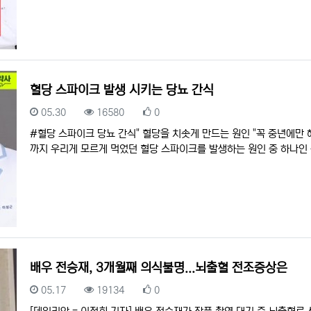
혈당 스파이크 발생 시키는 당뇨 간식
등록일
조회
추천
05.30
16580
0
#혈당 스파이크 당뇨 간식" 혈당을 치솟게 만드는 원인 "꼭 중년에만
까지 우리게 모르게 먹었던 혈당 스파이크를 발생하는 원인 중 하나인
배우 전승재, 3개월째 의식불명...뇌출혈 전조증상은
등록일
조회
추천
05.17
19134
0