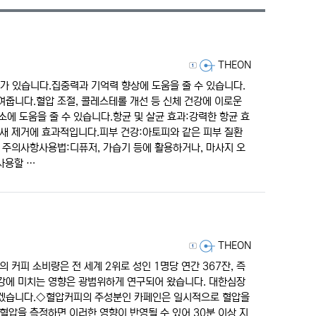
리스트 스타일
갤러리 스타일
게시판 검색
등록자
THEON
가 있습니다.집중력과 기억력 향상에 도움을 줄 수 있습니다.
여줍니다.혈압 조절, 콜레스테롤 개선 등 신체 건강에 이로운
에 도움을 줄 수 있습니다.항균 및 살균 효과:강력한 항균 효
냄새 제거에 효과적입니다.피부 건강:아토피와 같은 피부 질환
 주의사항사용법:디퓨저, 가습기 등에 활용하거나, 마사지 오
사용할 …
등록자
THEON
 커피 소비량은 전 세계 2위로 성인 1명당 연간 367잔, 즉
강에 미치는 영향은 광범위하게 연구되어 왔습니다. ​대한심장
보겠습니다.​◇혈압커피의 주성분인 카페인은 일시적으로 혈압을
 혈압을 측정하면 이러한 영향이 반영될 수 있어 30분 이상 지