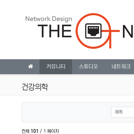
상단 네비
메인 메뉴
커뮤니티
스튜디오
네트워크
건강의학
검색대상
전체
101
/ 1 페이지