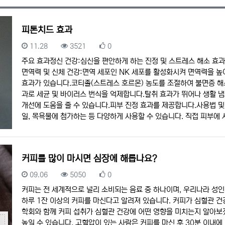
피톤치드 효과
등록일
조회
추천
11.28
3521
0
주요 효과정신 건강:심신을 편안하게 하는 진정 및 스트레스 해소 효과
면역력 및 신체 건강:면역 세포인 NK 세포를 활성화시켜 면역력을 높
효과가 있습니다.코티졸(스트레스 호르몬) 농도를 조절하여 불면증 해소
과로 세균 및 바이러스 번식을 억제합니다.탈취 효과가 뛰어나 생활 
개선에 도움을 줄 수 있습니다.피부 진정 효과를 제공합니다.사용법 및
일, 목욕물에 첨가하는 등 다양하게 사용할 수 있습니다. 직접 피부에 
커피를 많이 마시면 심장에 해롭나요?
등록일
조회
추천
09.06
5050
0
커피는 전 세계적으로 널리 소비되는 음료 중 하나이며, 우리나라 성인의
하루 1잔 이상의 커피를 마신다고 알려져 있습니다. 커피가 심혈관 건
학회와 함께 커피 섭취가 심혈관 건강에 어떤 영향을 미치는지 알아
높일 수 있습니다. 고혈압이 있는 사람은 커피를 마신 후 30분 이내에