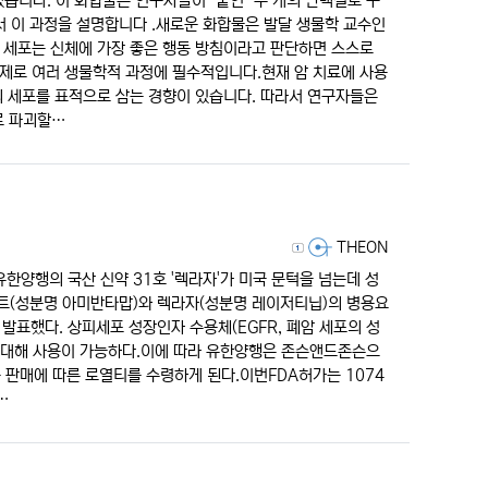
니다. 이 화합물은 연구자들이 "붙인" 두 개의 단백질로 구
에서 이 과정을 설명합니다 .새로운 화합물은 발달 생물학 교수인
. 세포는 신체에 가장 좋은 행동 방침이라고 판단하면 스스로
실제로 여러 생물학적 과정에 필수적입니다.현재 암 치료에 사용
의 세포를 표적으로 삼는 경향이 있습니다. 따라서 연구자들은
로 파괴할…
등록자
THEON
유한양행의 국산 신약 31호 '렉라자'가 미국 문턱을 넘는데 성
트(성분명 아미반타맙)와 렉라자(성분명 레이저티닙)의 병용요
발표했다. 상피세포 성장인자 수용체(EGFR, 폐암 세포의 성
 대해 사용이 가능하다.이에 따라 유한양행은 존슨앤드존슨으
품 판매에 따른 로열티를 수령하게 된다.이번FDA허가는 1074
…