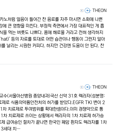
등록자
THEON
리카노처럼 얼음이 들어간 찬 음료를 자주 마시면 소화에 나쁜
강에 큰 영향을 미친다. 부정적 측면에서 가장 대표적인 게 흡
음식을 먹는 버릇도 나쁘다. 몸에 해로울 거라고 전혀 생각하지
tThat)' 등의 자료를 토대로 어떤 습관이나 행동이 그런지 알아
를 날리는 시원한 커피다. 하지만 건강엔 도움이 안 된다. 찬
등록자
THEON
교수(서울아산병원 종양내과)국산 신약 31호 렉라자(성분명:
치료제로 식품의약품안전처의 허가를 받았다.EGFR TKI 변이 2
 1차 치료제로 투여범위를 확대한셈이다.이미 경쟁약으로 통
 1차 치료제로 쓰이는 상황에서 렉라자의 1차 치료제 허가승
료제 급여승인 절차가 끝나면 한국인 폐암 환자도 렉라자를 1차
 3세대 치…