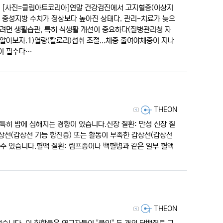
인다. [사진=클립아트코리아]연말 건강검진에서 고지혈증(이상지
 중성지방 수치가 정상보다 높아진 상태다. 관리-치료가 늦으
하려면 생활습관, 특히 식생활 개선이 중요하다(질병관리청 자
 알아보자.1)열량(칼로리)섭취 조절...체중 줄여야체중이 지나
이 필수다…
등록자
THEON
특히 밤에 심해지는 경향이 있습니다.신장 질환: 만성 신장 질
상선(갑상선 기능 항진증) 또는 활동이 부족한 갑상선(갑상선
 수 있습니다.혈액 질환: 림프종이나 백혈병과 같은 일부 혈액
등록자
THEON