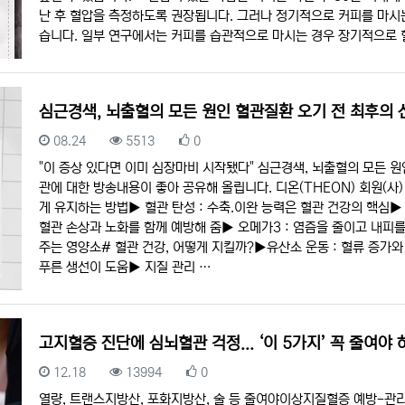
난 후 혈압을 측정하도록 권장됩니다. 그러나 정기적으로 커피를 마시
습니다. 일부 연구에서는 커피를 습관적으로 마시는 경우 장기적으로
심근경색, 뇌출혈의 모든 원인 혈관질환 오기 전 최후의 
등록일
조회
추천
08.24
5513
0
"이 증상 있다면 이미 심장마비 시작됐다" 심근경색, 뇌출혈의 모든 원
관에 대한 방송내용이 좋아 공유해 올립니다. 디온(THEON) 회원(사)
게 유지하는 방법▶︎ 혈관 탄성 : 수축.이완 능력은 혈관 건강의 핵심▶︎
혈관 손상과 노화를 함께 예방해 줌▶︎ 오메가3 : 염즘을 줄이고 내피를 
주는 영양소# 혈관 건강, 어떻게 지킬까?▶︎유산소 운동 : 혈류 증가와 
푸른 생선이 도움▶︎ 지질 관리 …
고지혈증 진단에 심뇌혈관 걱정... ‘이 5가지’ 꼭 줄여야 
등록일
조회
추천
12.18
13994
0
열량, 트랜스지방산, 포화지방산, 술 등 줄여야이상지질혈증 예방-관