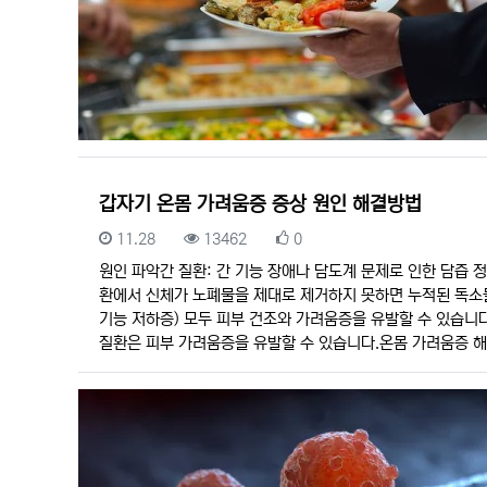
갑자기 온몸 가려움증 증상 원인 해결방법
등록일
조회
추천
11.28
13462
0
원인 파악간 질환: 간 기능 장애나 담도계 문제로 인한 담즙 
환에서 신체가 노폐물을 제대로 제거하지 못하면 누적된 독소들
기능 저하증) 모두 피부 건조와 가려움증을 유발할 수 있습니다
질환은 피부 가려움증을 유발할 수 있습니다.온몸 가려움증 해