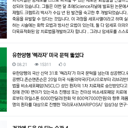
과학자들은 암세포를 스스로 파괴할 수 있는 새로운 화합물을 만들어냈습
성되어 있습니다. 그들은 이번 달 초에Science저널에 발표된 논문
제럴드 크랩트리 박사가 수십 년 된 발견을 숙고한 후 개발되었습니다
죽음을 유발할 수 있다는 것입니다. 이 과정을 세포사멸이라고 하며 
하는 시술에는 화학 요법과 방사선 요법이 있는데, 둘 다 암세포 이외
더욱표적화된 암 치료법을개발하고자 합니다 . 그러나 암세포를 스스
유한양행 '렉라자' 미국 문턱 뚫었다
등록일
조회
추천
08.21
15311
0
유한양행의 국산 신약 31호 '렉라자'가 미국 문턱을 넘는데 성공했다.
공했다.존슨앤존슨은 20일 미국 식품의약국(FDA)으로부터 리브리반
법을 비소세포폐암(NSCLC) 성인 환자의 1차 치료제로 승인받았다고 
장에 관여) 변이가 있는국소 진행성 또는 전이성 비소세포폐암 치료에
로부터 마일스톤 6000만달러(한화 약 800억7000만원)와 향후 제
명의 환자를 대상으로 진행한 '마리포사(MARIPOSA)' 임상3상 연구