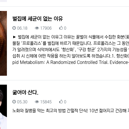
벌집에 세균이 없는 이유
등록일
조회
추천
06.18
17906
0
► 벌집에 세균이 없는 이유그 이유는 꿀벌이 식물에서 수집한 화분(꽃
물질 ‘프로폴리스’를 벌집에 바르기 때문입니다. 프로폴리스는 그 동안 
가 알려졌으며 식약처에서도 ‘항산화’, ‘구강 항균’ 2가지의 기능
섭취 시 신체에 어떤 작용을 하는지 알아보도록 하겠습니다.1. 항산화(출처: The 
pid Metabolism: A Randomized Controlled Trial. Evidenc
굶어야 산다.
등록일
조회
추천
05.30
15845
0
노화와 질병을 막는 최고의 방법 간헐적 단식! 10년 젊어지고 건강해