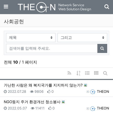
기
메뉴
사회공헌
검색대상
검색어
검색
전체
10
/ 1 페이지
RSS
게시물 정렬
웹진 스타일
갤러리 
게시
가난한 사람은 왜 복지국가를 지지하지 않는가?
등록일
조회
추천
등록자
2022.07.28
9806
0
THEON
NGO둥지 주거 환경개선 청소봉사
등록일
조회
추천
등록자
2022.05.07
11411
0
THEON