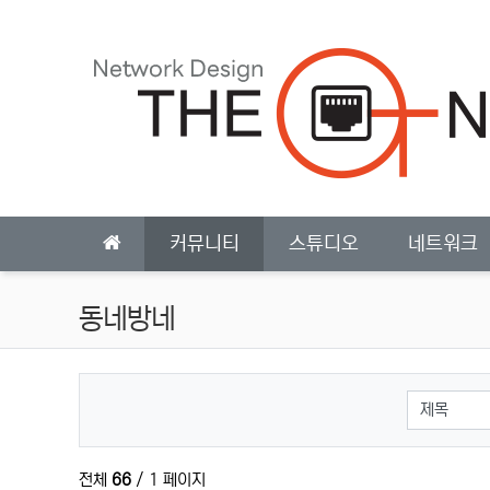
상단 네비
메인 메뉴
커뮤니티
스튜디오
네트워크
동네방네
검색대상
전체
66
/ 1 페이지