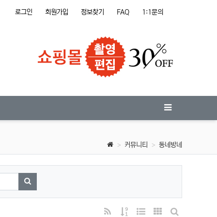
로그인
회원가입
정보찾기
FAQ
1:1문의
커뮤니티
동네방네
검색하기
RSS
게시물 정렬