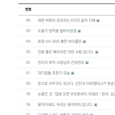
번호
번호
66
워런 버핏이 강조하는 6가지 삶의 지혜
번호
65
도봉구 방학동 발바닥공원
번호
64
효정 HV-900 통판 바이올린
번호
63
진짜 좋은 배우자란 이런 사람 입니다.
번호
62
빈티지 뮤직 사장님의 건강관리
번호
61
대기업들 초창기 모습
번호
60
돈으로 아무것도 못산다. 선진국 아르헨티나가 한순
번호
59
손흥민 父 "집에 오면 부모폰부터 치워라…한국, 성
번호
58
움직이세요. 우리는 움직여야 삽니다.
번호