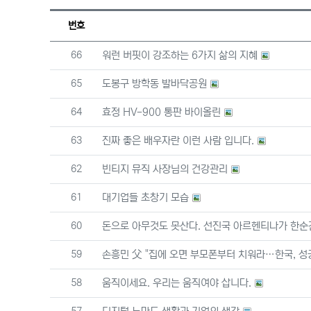
번호
번호
66
워런 버핏이 강조하는 6가지 삶의 지혜
번호
65
도봉구 방학동 발바닥공원
번호
64
효정 HV-900 통판 바이올린
번호
63
진짜 좋은 배우자란 이런 사람 입니다.
번호
62
빈티지 뮤직 사장님의 건강관리
번호
61
대기업들 초창기 모습
번호
60
돈으로 아무것도 못산다. 선진국 아르헨티나가 한순
번호
59
손흥민 父 "집에 오면 부모폰부터 치워라…한국, 성
번호
58
움직이세요. 우리는 움직여야 삽니다.
번호