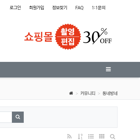
로그인
회원가입
정보찾기
FAQ
1:1문의
커뮤니티
동네방네
검색하기
RSS
게시물 정렬