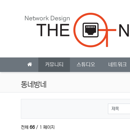
상단 네비
메인 메뉴
커뮤니티
스튜디오
네트워크
동네방네
검색대상
전체
66
/ 1 페이지