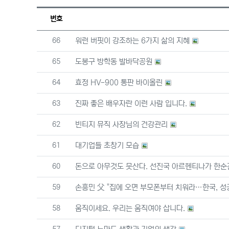
번호
번호
66
워런 버핏이 강조하는 6가지 삶의 지혜
번호
65
도봉구 방학동 발바닥공원
번호
64
효정 HV-900 통판 바이올린
번호
63
진짜 좋은 배우자란 이런 사람 입니다.
번호
62
빈티지 뮤직 사장님의 건강관리
번호
61
대기업들 초창기 모습
번호
60
돈으로 아무것도 못산다. 선진국 아르헨티나가 한순
번호
59
손흥민 父 "집에 오면 부모폰부터 치워라…한국, 성
번호
58
움직이세요. 우리는 움직여야 삽니다.
번호