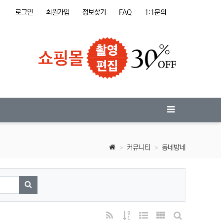
로그인
회원가입
정보찾기
FAQ
1:1문의
커뮤니티
동네방네
검색하기
RSS
게시물 정렬