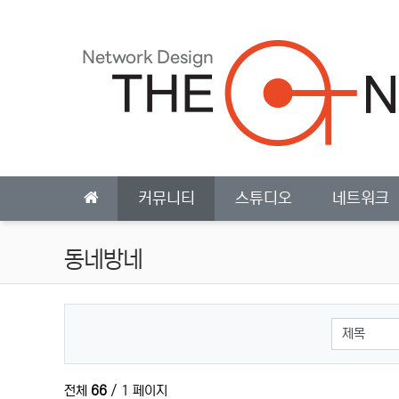
상단 네비
메인 메뉴
커뮤니티
스튜디오
네트워크
동네방네
검색대상
전체
66
/ 1 페이지