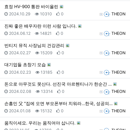
효정 HV-900 통판 바이올린
등록일
조회
추천
등록자
2024.10.29
10310
0
THEON
진짜 좋은 배우자란 이런 사람 입니다.
등록일
조회
추천
등록자
2024.06.12
14821
0
THEON
빈티지 뮤직 사장님의 건강관리
등록일
조회
추천
등록자
2024.02.27
15209
0
THEON
대기업들 초창기 모습
등록일
조회
추천
등록자
2024.02.23
13185
0
THEON
돈으로 아무것도 못산다. 선진국 아르헨티나가 한순간 …
등록일
조회
추천
등록자
2024.02.08
13314
0
THEON
손흥민 父 "집에 오면 부모폰부터 치워라…한국, 성공의…
등록일
조회
추천
등록자
2024.01.08
15132
0
THEON
움직이세요. 우리는 움직여야 삽니다.
등록일
조회
추천
등록자