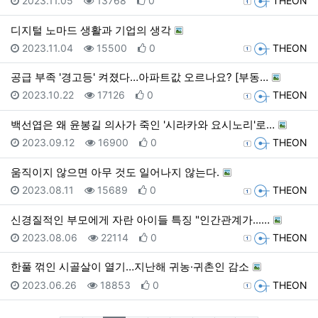
2023.11.05
13768
0
THEON
디지털 노마드 생활과 기업의 생각
등록일
조회
추천
등록자
2023.11.04
15500
0
THEON
공급 부족 '경고등' 켜졌다…아파트값 오르나요? [부동…
등록일
조회
추천
등록자
2023.10.22
17126
0
THEON
백선엽은 왜 윤봉길 의사가 죽인 '시라카와 요시노리'로…
등록일
조회
추천
등록자
2023.09.12
16900
0
THEON
움직이지 않으면 아무 것도 일어나지 않는다.
등록일
조회
추천
등록자
2023.08.11
15689
0
THEON
신경질적인 부모에게 자란 아이들 특징 "인간관계가...…
등록일
조회
추천
등록자
2023.08.06
22114
0
THEON
한풀 꺾인 시골살이 열기…지난해 귀농·귀촌인 감소
등록일
조회
추천
등록자
2023.06.26
18853
0
THEON