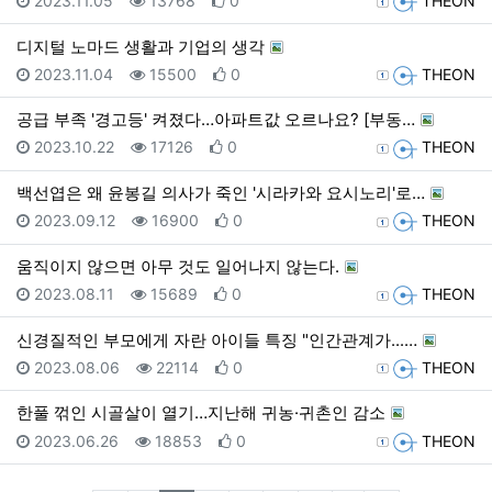
2023.11.05
13768
0
THEON
디지털 노마드 생활과 기업의 생각
등록일
조회
추천
등록자
2023.11.04
15500
0
THEON
공급 부족 '경고등' 켜졌다…아파트값 오르나요? [부동…
등록일
조회
추천
등록자
2023.10.22
17126
0
THEON
백선엽은 왜 윤봉길 의사가 죽인 '시라카와 요시노리'로…
등록일
조회
추천
등록자
2023.09.12
16900
0
THEON
움직이지 않으면 아무 것도 일어나지 않는다.
등록일
조회
추천
등록자
2023.08.11
15689
0
THEON
신경질적인 부모에게 자란 아이들 특징 "인간관계가...…
등록일
조회
추천
등록자
2023.08.06
22114
0
THEON
한풀 꺾인 시골살이 열기…지난해 귀농·귀촌인 감소
등록일
조회
추천
등록자
2023.06.26
18853
0
THEON