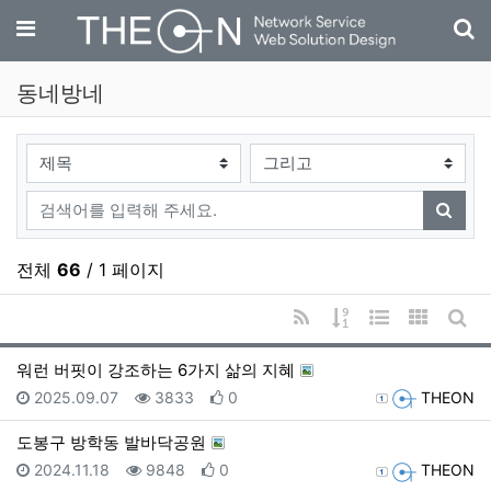
기
메뉴
동네방네
검색대상
검색어
검색
전체
66
/ 1 페이지
RSS
게시물 정렬
웹진 스타일
갤러리 
게시
워런 버핏이 강조하는 6가지 삶의 지혜
등록일
조회
추천
등록자
2025.09.07
3833
0
THEON
도봉구 방학동 발바닥공원
등록일
조회
추천
등록자
2024.11.18
9848
0
THEON