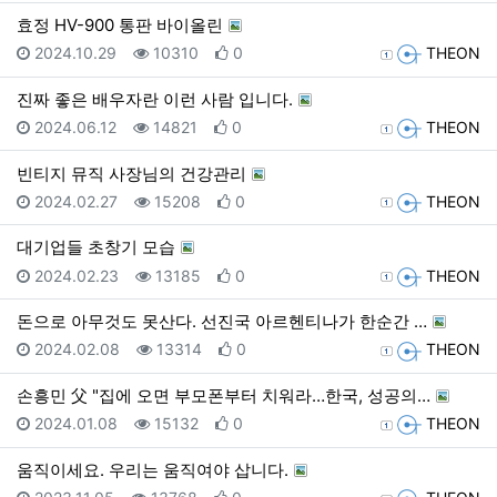
효정 HV-900 통판 바이올린
등록일
조회
추천
등록자
2024.10.29
10310
0
THEON
진짜 좋은 배우자란 이런 사람 입니다.
등록일
조회
추천
등록자
2024.06.12
14821
0
THEON
빈티지 뮤직 사장님의 건강관리
등록일
조회
추천
등록자
2024.02.27
15208
0
THEON
대기업들 초창기 모습
등록일
조회
추천
등록자
2024.02.23
13185
0
THEON
돈으로 아무것도 못산다. 선진국 아르헨티나가 한순간 …
등록일
조회
추천
등록자
2024.02.08
13314
0
THEON
손흥민 父 "집에 오면 부모폰부터 치워라…한국, 성공의…
등록일
조회
추천
등록자
2024.01.08
15132
0
THEON
움직이세요. 우리는 움직여야 삽니다.
등록일
조회
추천
등록자