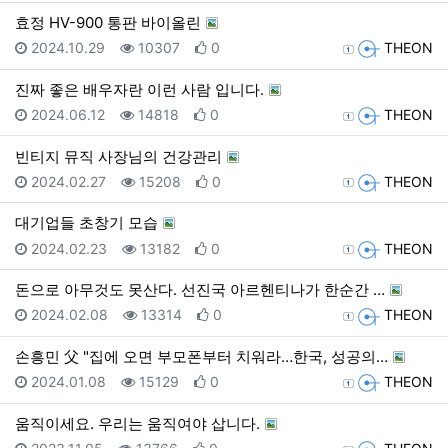
효정 HV-900 통판 바이올린
등록일
조회
추천
등록자
2024.10.29
10307
0
THEON
진짜 좋은 배우자란 이런 사람 입니다.
등록일
조회
추천
등록자
2024.06.12
14818
0
THEON
빈티지 뮤직 사장님의 건강관리
등록일
조회
추천
등록자
2024.02.27
15208
0
THEON
대기업들 초창기 모습
등록일
조회
추천
등록자
2024.02.23
13182
0
THEON
돈으로 아무것도 못산다. 선진국 아르헨티나가 한순간 …
등록일
조회
추천
등록자
2024.02.08
13314
0
THEON
손흥민 父 "집에 오면 부모폰부터 치워라…한국, 성공의…
등록일
조회
추천
등록자
2024.01.08
15129
0
THEON
움직이세요. 우리는 움직여야 삽니다.
등록일
조회
추천
등록자