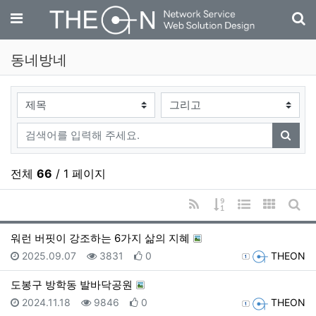
기
메뉴
동네방네
검색대상
검색어
검색
전체
66
/ 1 페이지
RSS
게시물 정렬
웹진 스타일
갤러리 
게시
워런 버핏이 강조하는 6가지 삶의 지혜
등록일
조회
추천
등록자
2025.09.07
3831
0
THEON
도봉구 방학동 발바닥공원
등록일
조회
추천
등록자
2024.11.18
9846
0
THEON