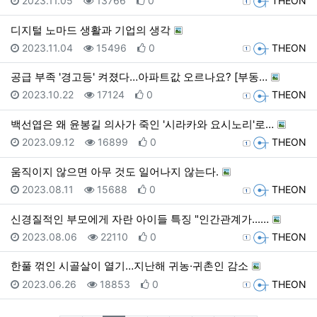
2023.11.05
13766
0
THEON
디지털 노마드 생활과 기업의 생각
등록일
조회
추천
등록자
2023.11.04
15496
0
THEON
공급 부족 '경고등' 켜졌다…아파트값 오르나요? [부동…
등록일
조회
추천
등록자
2023.10.22
17124
0
THEON
백선엽은 왜 윤봉길 의사가 죽인 '시라카와 요시노리'로…
등록일
조회
추천
등록자
2023.09.12
16899
0
THEON
움직이지 않으면 아무 것도 일어나지 않는다.
등록일
조회
추천
등록자
2023.08.11
15688
0
THEON
신경질적인 부모에게 자란 아이들 특징 "인간관계가...…
등록일
조회
추천
등록자
2023.08.06
22110
0
THEON
한풀 꺾인 시골살이 열기…지난해 귀농·귀촌인 감소
등록일
조회
추천
등록자
2023.06.26
18853
0
THEON