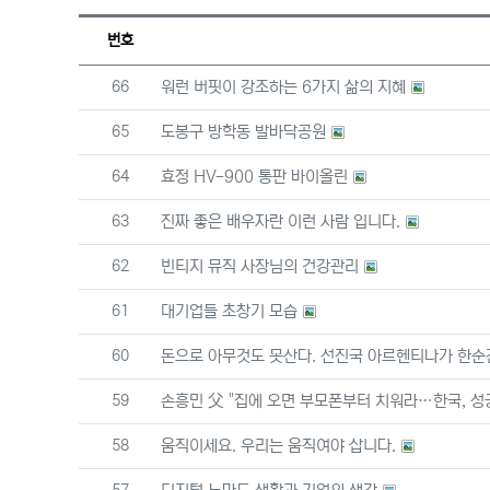
번호
번호
66
워런 버핏이 강조하는 6가지 삶의 지혜
번호
65
도봉구 방학동 발바닥공원
번호
64
효정 HV-900 통판 바이올린
번호
63
진짜 좋은 배우자란 이런 사람 입니다.
번호
62
빈티지 뮤직 사장님의 건강관리
번호
61
대기업들 초창기 모습
번호
60
돈으로 아무것도 못산다. 선진국 아르헨티나가 한순
번호
59
손흥민 父 "집에 오면 부모폰부터 치워라…한국, 성
번호
58
움직이세요. 우리는 움직여야 삽니다.
번호