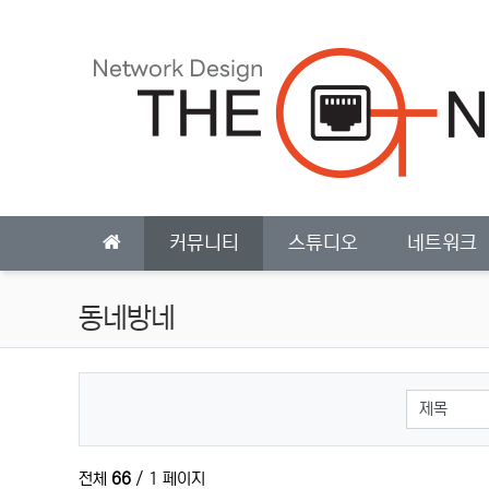
상단 네비
메인 메뉴
커뮤니티
스튜디오
네트워크
동네방네
검색대상
전체
66
/ 1 페이지