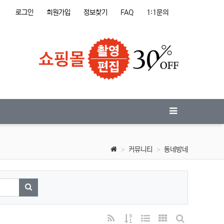
로그인
회원가입
정보찾기
FAQ
1:1문의
커뮤니티
동네방네
검색하기
RSS
게시물 정렬