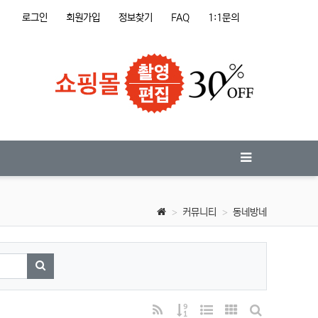
로그인
회원가입
정보찾기
FAQ
1:1문의
커뮤니티
동네방네
검색하기
RSS
게시물 정렬