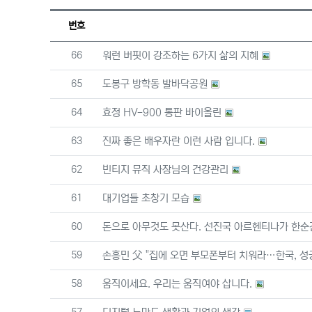
번호
번호
66
워런 버핏이 강조하는 6가지 삶의 지혜
번호
65
도봉구 방학동 발바닥공원
번호
64
효정 HV-900 통판 바이올린
번호
63
진짜 좋은 배우자란 이런 사람 입니다.
번호
62
빈티지 뮤직 사장님의 건강관리
번호
61
대기업들 초창기 모습
번호
60
돈으로 아무것도 못산다. 선진국 아르헨티나가 한순
번호
59
손흥민 父 "집에 오면 부모폰부터 치워라…한국, 성
번호
58
움직이세요. 우리는 움직여야 삽니다.
번호