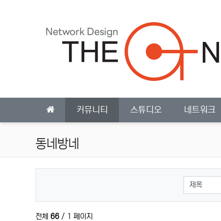
상단 네비
메인 메뉴
커뮤니티
스튜디오
네트워크
동네방네
검색대상
전체
66
/ 1 페이지