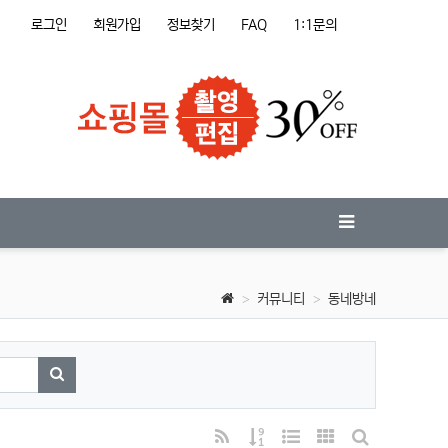
로그인
회원가입
정보찾기
FAQ
1:1문의
커뮤니티
동네방네
검색하기
RSS
게시물 정렬