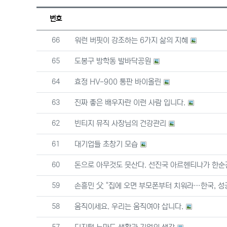
번호
번호
66
워런 버핏이 강조하는 6가지 삶의 지혜
번호
65
도봉구 방학동 발바닥공원
번호
64
효정 HV-900 통판 바이올린
번호
63
진짜 좋은 배우자란 이런 사람 입니다.
번호
62
빈티지 뮤직 사장님의 건강관리
번호
61
대기업들 초창기 모습
번호
60
돈으로 아무것도 못산다. 선진국 아르헨티나가 한순
번호
59
손흥민 父 "집에 오면 부모폰부터 치워라…한국, 성
번호
58
움직이세요. 우리는 움직여야 삽니다.
번호