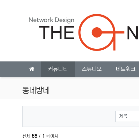
상단 네비
메인 메뉴
커뮤니티
스튜디오
네트워크
동네방네
검색대상
전체
66
/ 1 페이지