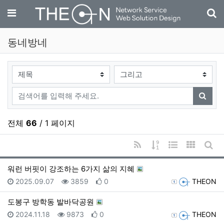
기
메뉴
동네방네
검색대상
검색어
검색
전체
66
/ 1 페이지
RSS
게시물 정렬
웹진 스타일
갤러리 
게시
워런 버핏이 강조하는 6가지 삶의 지혜
등록일
조회
추천
등록자
2025.09.07
3859
0
THEON
도봉구 방학동 발바닥공원
등록일
조회
추천
등록자
2024.11.18
9873
0
THEON