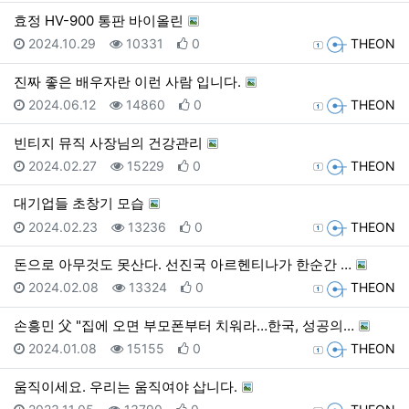
효정 HV-900 통판 바이올린
등록일
조회
추천
등록자
2024.10.29
10331
0
THEON
진짜 좋은 배우자란 이런 사람 입니다.
등록일
조회
추천
등록자
2024.06.12
14860
0
THEON
빈티지 뮤직 사장님의 건강관리
등록일
조회
추천
등록자
2024.02.27
15229
0
THEON
대기업들 초창기 모습
등록일
조회
추천
등록자
2024.02.23
13236
0
THEON
돈으로 아무것도 못산다. 선진국 아르헨티나가 한순간 …
등록일
조회
추천
등록자
2024.02.08
13324
0
THEON
손흥민 父 "집에 오면 부모폰부터 치워라…한국, 성공의…
등록일
조회
추천
등록자
2024.01.08
15155
0
THEON
움직이세요. 우리는 움직여야 삽니다.
등록일
조회
추천
등록자