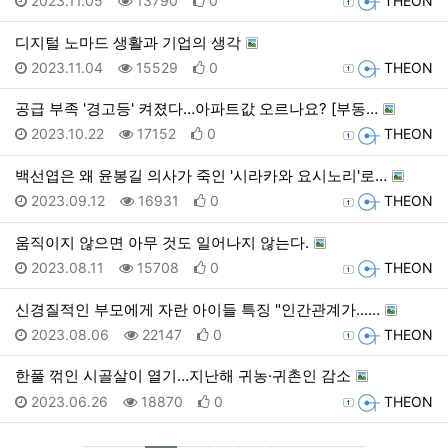
2023.11.05
13790
0
THEON
디지털 노마드 생활과 기업의 생각
등록일
조회
추천
등록자
2023.11.04
15529
0
THEON
공급 부족 '경고등' 켜졌다…아파트값 오르나요? [부동…
등록일
조회
추천
등록자
2023.10.22
17152
0
THEON
백선엽은 왜 윤봉길 의사가 죽인 '시라카와 요시노리'로…
등록일
조회
추천
등록자
2023.09.12
16931
0
THEON
움직이지 않으면 아무 것도 일어나지 않는다.
등록일
조회
추천
등록자
2023.08.11
15708
0
THEON
신경질적인 부모에게 자란 아이들 특징 "인간관계가...…
등록일
조회
추천
등록자
2023.08.06
22147
0
THEON
한풀 꺾인 시골살이 열기…지난해 귀농·귀촌인 감소
등록일
조회
추천
등록자
2023.06.26
18870
0
THEON