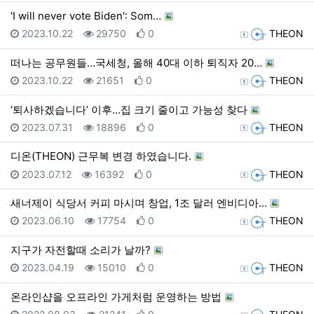
'I will never vote Biden': Som…
등록일
조회
추천
등록자
2023.10.22
29750
0
THEON
떠나는 공무원들…국세청, 올해 40대 이하 퇴직자 20…
등록일
조회
추천
등록자
2023.10.22
21651
0
THEON
‘퇴사하겠습니다’ 이후…집 크기 줄이고 가능성 찾다
등록일
조회
추천
등록자
2023.07.31
18896
0
THEON
디온(THEON) 근무복 변경 하였습니다.
등록일
조회
추천
등록자
2023.07.12
16392
0
THEON
새너제이 식당서 커피 마시며 창업, 1조 달러 엔비디아…
등록일
조회
추천
등록자
2023.06.10
17754
0
THEON
지구가 자전할때 소리가 날까?
등록일
조회
추천
등록자
2023.04.19
15010
0
THEON
온라인샵을 오프라인 가게처럼 운영하는 방법
등록일
조회
추천
등록자