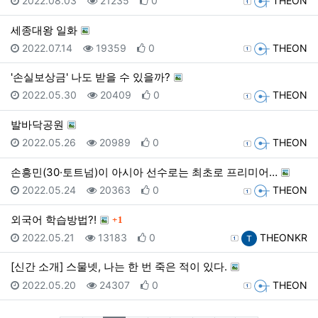
2022.08.03
21235
0
THEON
세종대왕 일화
등록일
조회
추천
등록자
2022.07.14
19359
0
THEON
'손실보상금' 나도 받을 수 있을까?
등록일
조회
추천
등록자
2022.05.30
20409
0
THEON
발바닥공원
등록일
조회
추천
등록자
2022.05.26
20989
0
THEON
손흥민(30·토트넘)이 아시아 선수로는 최초로 프리미어…
등록일
조회
추천
등록자
2022.05.24
20363
0
THEON
댓글
외국어 학습방법?!
1
등록일
조회
추천
등록자
2022.05.21
13183
0
THEONKR
[신간 소개] 스물넷, 나는 한 번 죽은 적이 있다.
등록일
조회
추천
등록자
2022.05.20
24307
0
THEON