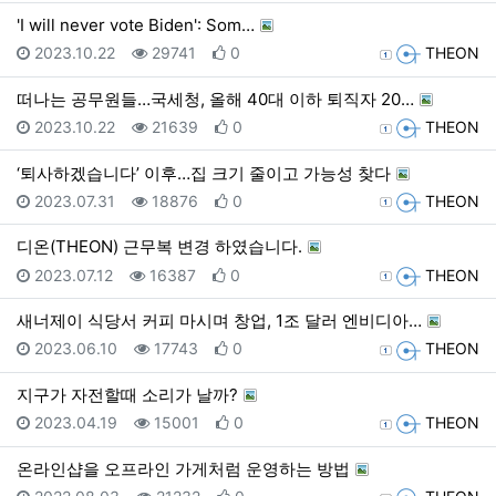
'I will never vote Biden': Som…
등록일
조회
추천
등록자
2023.10.22
29741
0
THEON
떠나는 공무원들…국세청, 올해 40대 이하 퇴직자 20…
등록일
조회
추천
등록자
2023.10.22
21639
0
THEON
‘퇴사하겠습니다’ 이후…집 크기 줄이고 가능성 찾다
등록일
조회
추천
등록자
2023.07.31
18876
0
THEON
디온(THEON) 근무복 변경 하였습니다.
등록일
조회
추천
등록자
2023.07.12
16387
0
THEON
새너제이 식당서 커피 마시며 창업, 1조 달러 엔비디아…
등록일
조회
추천
등록자
2023.06.10
17743
0
THEON
지구가 자전할때 소리가 날까?
등록일
조회
추천
등록자
2023.04.19
15001
0
THEON
온라인샵을 오프라인 가게처럼 운영하는 방법
등록일
조회
추천
등록자