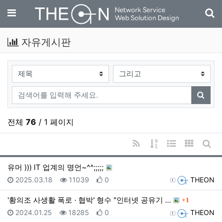
기
메뉴
자유게시판
검색대상
검색어
검색
전체
76
/ 1 페이지
RSS
게시물 정렬
웹진 스타일
갤러리 
게시
유머 ))) IT 업계의 명언~^^;;;;;
등록일
조회
추천
등록자
2025.03.18
11039
0
THEON
댓글
'황의조 사생활 폭로 · 협박' 형수 "인터넷 공유기 …
1
등록일
조회
추천
등록자
2024.01.25
18285
0
THEON